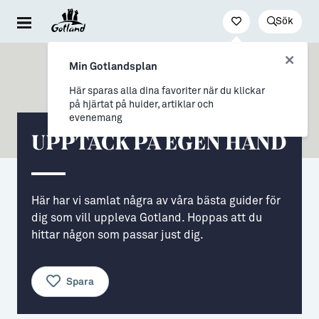
Sök
Besöka & uppleva
Leva & bo
Arbeta & utveckla
Min Gotlandsplan
Evenemang
För dig som drömmer
Jobb
Här sparas alla dina favoriter när du klickar
på hjärtat på huider, artiklar och
Resa hit & runt
→ Nyfiken på Gotland
Distansarbete från Gotland
evenemang
UPPTÄCK PÅ EGEN HAND
Kultur & nöje
→ Vi som valt livet på Gotland
Stöd till företag
Friluftsliv & natur
Allt om flytt
Studier & lärande
Här har vi samlat några av våra bästa guider för
Mat & dryck
→ Flytta hit
Studera på Gotland
dig som vill uppleva Gotland. Hoppas att du
Hitta boende
→ Inför flytten
hittar någon som passar just dig.
Konst & form
Allt om Gotland
Spara
Guider (Gotland på egen hand)
→ Våra gotländska socknar
Guidade turer
→ Myter om att bo på Gotland