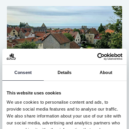
Snabbvisiten
Consent
Details
About
Vill du uppleva Hansestaden Visby på en
timme? Då har vi sammanställt en perfekt
This website uses cookies
promenad för dig.
We use cookies to personalise content and ads, to
provide social media features and to analyse our traffic.
We also share information about your use of our site with
our social media, advertising and analytics partners who