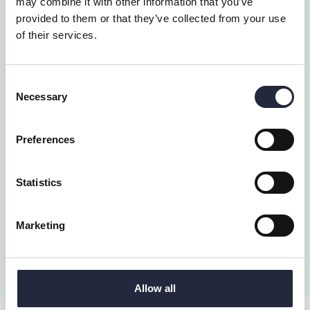
may combine it with other information that you’ve
provided to them or that they’ve collected from your use
Läs mer om världsarvet
of their services.
Sugen på mer historia? På Region Gotlands
webbsidor finns mer information för den
Consent
världsarvsintresserade.
Necessary
Selection
Gå till gotland.se
Preferences
Statistics
Marketing
Allow all