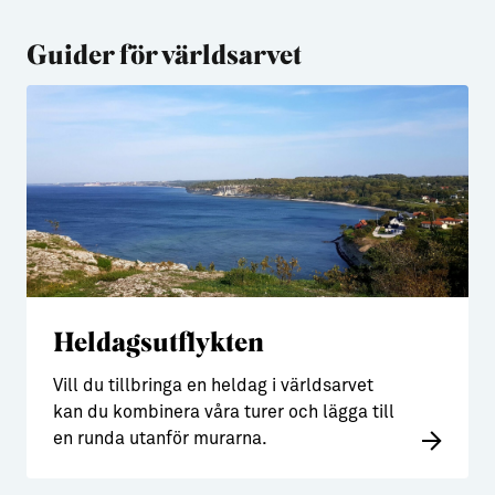
Aktiviteter
→ Gutamål och gotländska
Guider för världsarvet
Sustainable Plejs
Allt om bostad
Möten & kongresser
→ Hyra bostad
Hansestaden världsarv
→ Köpa bostad
Gotlands kulturarv
→ Bygga hus
Almedalsveckan
Allt om livet på Ön
Medeltidsveckan
→ Fritidsliv
Heldagsutflykten
Visby Centrum
→ Föreningsliv
Vill du tillbringa en heldag i världsarvet
→ Idrottsliv
kan du kombinera våra turer och lägga till
→ Tonårsliv
en runda utanför murarna.
Barn & Familj