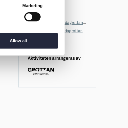
lummelunda
Marketing
Vägbeskrivning
0498-27 30 50
info@lummelundagrottan.se
www.lummelundagrottan.se
Allow all
Aktiviteten arrangeras av