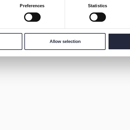
Preferences
Statistics
villkor. 5-10 år, vuxna väntar utanför.
 också startar. Utrustade med ficklampor tar vi oss
tans entrédörr och sedan ner i underjorden. Under
En mycket spännande och lärorik tur!
Allow selection