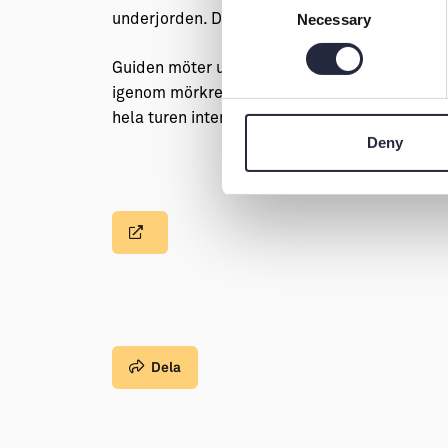
Necessary
underjorden. Det här är en tur på barnens egna 
Selection
Guiden möter upp vid entrékassorna där turen
igenom mörkret i filmrummet, vidare till grot
hela turen interagerar barnen på olika sätt. 
Deny
Dela