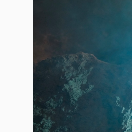
→ Tonårsliv
Barn & Familj