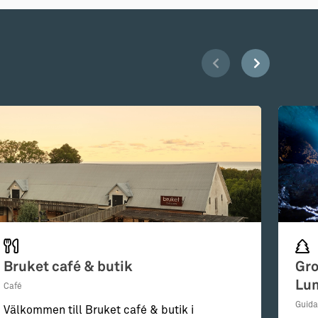
Bruket café & butik
Gro
Lu
Café
Guida
Välkommen till Bruket café & butik i