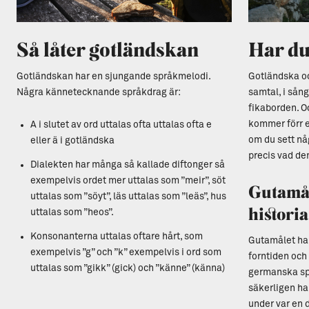
Så låter gotländskan
Har du
Gotländskan har en sjungande språkmelodi.
Gotländska oc
Några kännetecknande språkdrag är:
samtal, i sång
fikaborden. O
kommer förr e
A i slutet av ord uttalas ofta uttalas ofta e
om du sett nå
eller ä i gotländska
precis vad d
Dialekten har många så kallade diftonger så
exempelvis ordet mer uttalas som ”meir”, söt
Gutamål
uttalas som ”söyt”, läs uttalas som ”leäs”, hus
historia
uttalas som ”heos”.
Konsonanterna uttalas oftare hårt, som
Gutamålet har 
exempelvis ”g” och ”k” exempelvis i ord som
forntiden och 
uttalas som ”gikk” (gick) och ”känne” (känna)
germanska sp
säkerligen har
under var en 