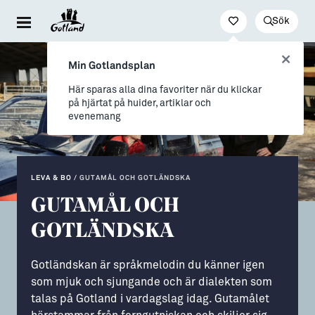
Sök
Besöka & uppleva
Leva & bo
Arbeta & utveckla
Min Gotlandsplan
Evenemang
För dig som drömmer
Jobb
Här sparas alla dina favoriter när du klickar
på hjärtat på huider, artiklar och
Resa hit & runt
→ Nyfiken på Gotland
Distansarbete från Gotland
evenemang
Kultur & nöje
→ Vi som valt livet på Gotland
Stöd till företag
Friluftsliv & natur
Allt om flytt
Studier & lärande
LEVA & BO
/
GUTAMÅL OCH GOTLÄNDSKA
GUTAMÅL OCH
Mat & dryck
→ Flytta hit
Studera på Gotland
GOTLÄNDSKA
Hitta boende
→ Inför flytten
Konst & form
Allt om Gotland
Gotländskan är språkmelodin du känner igen
som mjuk och sjungande och är dialekten som
Guider (Gotland på egen hand)
→ Våra gotländska socknar
talas på Gotland i vardagslag idag. Gutamålet
Guidade turer
→ Myter om att bo på Gotland