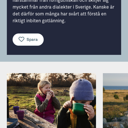
härstammar från forngutniskan och skiljer sig
mycket från andra dialekter i Sverige. Kanske är
Aktiviteter
→ Gutamål och gotländska
det därför som många har svårt att förstå en
riktigt inbiten gotlänning.
Sustainable Plejs
Allt om bostad
Möten & kongresser
→ Hyra bostad
Spara
Hansestaden världsarv
→ Köpa bostad
Gotlands kulturarv
→ Bygga hus
Almedalsveckan
Allt om livet på Ön
Medeltidsveckan
→ Fritidsliv
Visby Centrum
→ Föreningsliv
→ Idrottsliv
→ Tonårsliv
Barn & Familj