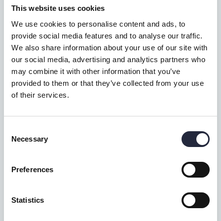
This website uses cookies
Sårk/töis
We use cookies to personalise content and ads, to
provide social media features and to analyse our traffic.
Kaitlabb
We also share information about your use of our site with
our social media, advertising and analytics partners who
may combine it with other information that you’ve
Rabbis
provided to them or that they’ve collected from your use
of their services.
Kyttvarpe
Consent
Pinnsvein
Necessary
Selection
Släke
Preferences
Rindi
Statistics
Tikku