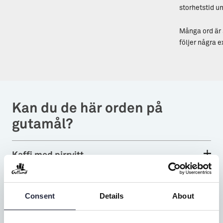
storhetstid u
Många ord är 
följer några 
Kan du de här orden på
gutamål?
Kaffi med pirrvitt
Nättras
Consent
Details
About
Bodi