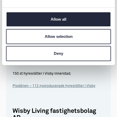
Telefon:
0708-261617
E-post:
ninna.sjo@outlook.com
Allow all
Lägenheter i Roma och Visby
Allow selection
Tino Goetze Fastigheter
Deny
Telefon:
070-756 61 24
E-post:
tino@juristcenter.se
150 st hyresrätter i Visby innerstad.
Pipdånen – 112 nyproducerade hyresrätter i Visby
Wisby Living fastighetsbolag