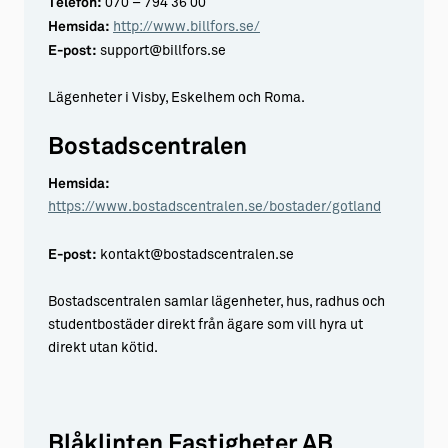
Telefon:
070 – 794 36 00
Hemsida:
http://www.billfors.se/
E-post:
support@billfors.se
Lägenheter i Visby, Eskelhem och Roma.
Bostadscentralen
Hemsida:
https://www.bostadscentralen.se/bostader/gotland
E-post:
kontakt@bostadscentralen.se
Bostadscentralen samlar lägenheter, hus, radhus och
studentbostäder direkt från ägare som vill hyra ut
direkt utan kötid.
Blåklinten Fastigheter AB