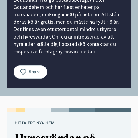
Det allmännyttiga bostadsbolaget heter
Gotlandshem och har flest enheter på
Aktiviteter
→ Gutamål och gotländska
marknaden, omkring 4 400 på hela ön. Att stå i
deras kö är gratis, men du måste ha fyllt 16 år.
Sustainable Plejs
Allt om bostad
Det finns även ett stort antal mindre uthyrare
Möten & kongresser
→ Hyra bostad
och hyresvärdar. Om du är intresserad av att
hyra eller ställa dig i bostadskö kontaktar du
Hansestaden världsarv
→ Köpa bostad
respektive företag/hyresvärd nedan.
Gotlands kulturarv
→ Bygga hus
Almedalsveckan
Allt om livet på Ön
Spara
Medeltidsveckan
→ Fritidsliv
Visby Centrum
→ Föreningsliv
→ Idrottsliv
→ Tonårsliv
HITTA ERT NYA HEM
Barn & Familj
Hyresvärdar på