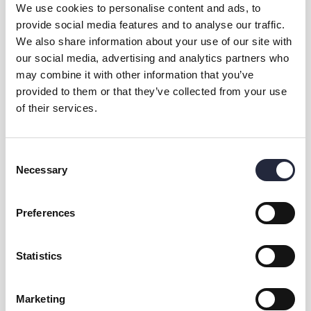
www.toftabo.se
We use cookies to personalise content and ads, to
E-post:
pavikenfastigheter@telia.com
provide social media features and to analyse our traffic.
We also share information about your use of our site with
Fem fina och moderna lägenheter i Tofta. Uthyres på
our social media, advertising and analytics partners who
helår.
may combine it with other information that you’ve
provided to them or that they’ve collected from your use
of their services.
PeGu Fastigheter AB
Consent
Telefon:
0498-25 66 99
Necessary
Selection
Hemsida:
https://pegu.nu/
E-post:
info@pegu.nu
Preferences
130 lägenheter i Visby.
Statistics
Sjö
Marketing