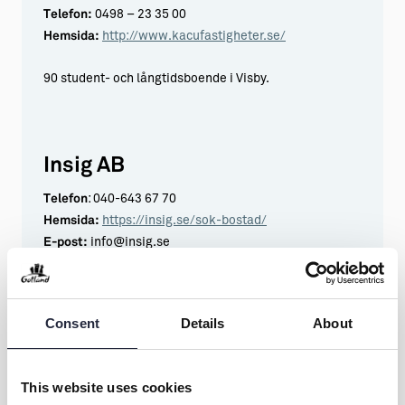
Telefon:
0498 – 23 35 00
Hemsida:
http://www.kacufastigheter.se/
90 student- och långtidsboende i Visby.
Insig AB
Telefon
: 040-643 67 70
Hemsida
:
https://insig.se/sok-bostad/
E-post:
info@insig.se
Studentlägenheter från 2024 i Visby.
Consent
Details
About
Paviken Fastigheter AB
This website uses cookies
Hemsida: