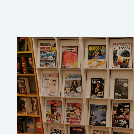
→ Tonårsliv
Barn & Familj