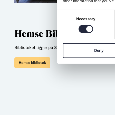
other information that you’ve
Consent
Necessary
Selection
Hemse Bibliotek
Biblioteket ligger på Storgatan i Hemse på södra Got
Deny
Hemse bibliotek