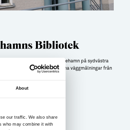
ehamns Bibliotek
igger på Norra Kustvägen i Klintehamn på sydvästra
t i sig är värt ett besök med sina väggmålningar från
h kakelugnar.
About
bibliotek
se our traffic. We also share
ers who may combine it with