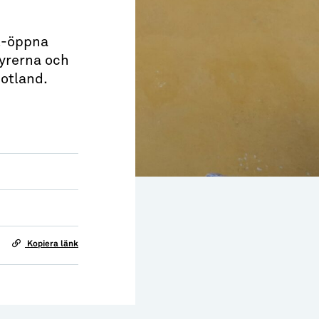
nt-öppna
hyrerna och
Gotland.
Kopiera länk