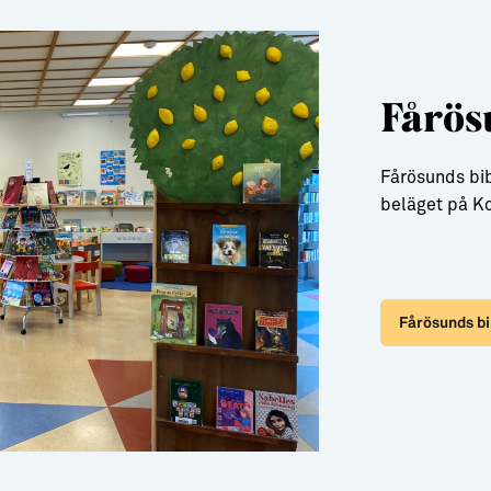
Fårös
Fårösunds bib
beläget på K
Fårösunds bi