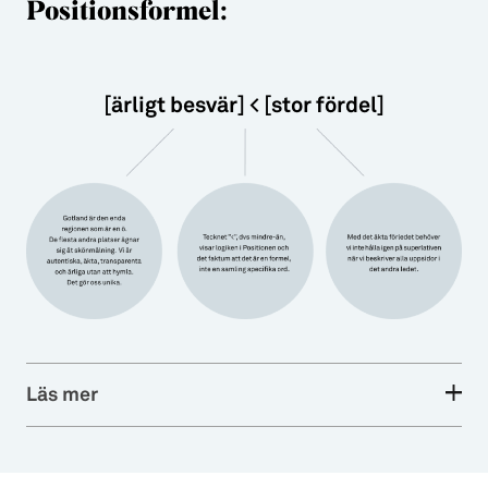
Positionsformel:
[ärligt besvär
]
<
[stor fördel]
Läs mer