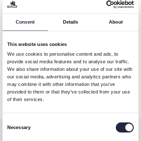
vi vill väcka intresse hos människor från andra
platser.
Consent
Details
About
This website uses cookies
We use cookies to personalise content and ads, to
provide social media features and to analyse our traffic.
We also share information about your use of our site with
our social media, advertising and analytics partners who
Budskap
may combine it with other information that you’ve
provided to them or that they’ve collected from your use
Livet på ön
of their services.
Consent
Necessary
Selection