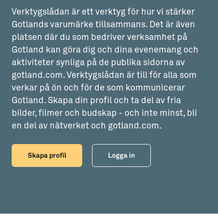
Verktygslådan är ett verktyg för hur vi stärker
Aktiviteter
→ Gutamål och gotländska
Gotlands varumärke tillsammans. Det är även
Sustainable Plejs
Allt om bostad
platsen där du som bedriver verksamhet på
Gotland kan göra dig och dina evenemang och
Möten & kongresser
→ Hyra bostad
aktiviteter synliga på de publika sidorna av
gotland.com. Verktygslådan är till för alla som
Hansestaden världsarv
→ Köpa bostad
verkar på ön och för de som kommunicerar
Gotlands kulturarv
→ Bygga hus
Gotland. Skapa din profil och ta del av fria
bilder, filmer och budskap - och inte minst, bli
Almedalsveckan
Allt om livet på Ön
en del av nätverket och gotland.com.
Medeltidsveckan
→ Fritidsliv
Visby Centrum
→ Föreningsliv
Skapa profil
Logga in
→ Idrottsliv
→ Tonårsliv
Barn & Familj