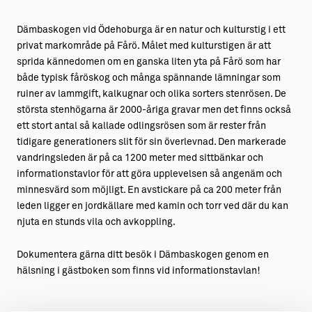
Aktiviteter
→ Gutamål och gotländska
Dämbaskogen vid Ödehoburga är en natur och kulturstig i ett
privat markområde på Fårö. Målet med kulturstigen är att
Sustainable Plejs
Allt om bostad
sprida kännedomen om en ganska liten yta på Fårö som har
både typisk fåröskog och många spännande lämningar som
Möten & kongresser
→ Hyra bostad
ruiner av lammgift, kalkugnar och olika sorters stenrösen. De
Hansestaden världsarv
→ Köpa bostad
största stenhögarna är 2000-åriga gravar men det finns också
ett stort antal så kallade odlingsrösen som är rester från
Gotlands kulturarv
→ Bygga hus
tidigare generationers slit för sin överlevnad. Den markerade
vandringsleden är på ca 1200 meter med sittbänkar och
Almedalsveckan
Allt om livet på Ön
informationstavlor för att göra upplevelsen så angenäm och
minnesvärd som möjligt. En avstickare på ca 200 meter från
Medeltidsveckan
→ Fritidsliv
leden ligger en jordkällare med kamin och torr ved där du kan
Visby Centrum
→ Föreningsliv
njuta en stunds vila och avkoppling.
→ Idrottsliv
Dokumentera gärna ditt besök i Dämbaskogen genom en
hälsning i gästboken som finns vid informationstavlan!
→ Tonårsliv
Barn & Familj