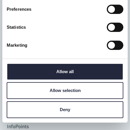
Preferences
Tillgänglighet
Statistics
Turistbyrå
Donnerska huset
Marketing
Donners plats 1, Visby
0498-20 17 00
info@gotland.se
Allow all
Mån-fre: 9-18
Lör-sön: 9-17
Allow selection
Telefontid alla dagar: 9-16
Deny
Besöka & uppleva
InfoPoints