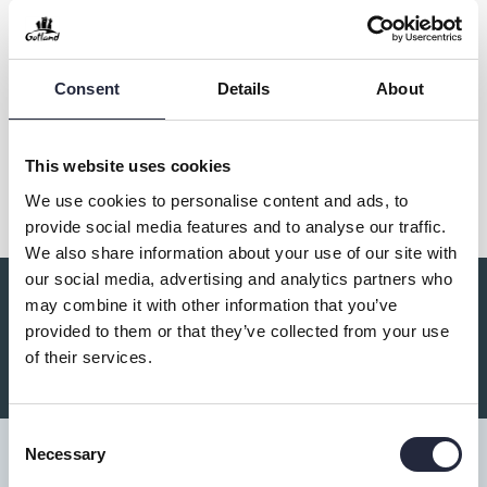
Dämbaskogens naturstig
Consent
Details
About
Dela
This website uses cookies
We use cookies to personalise content and ads, to
provide social media features and to analyse our traffic.
We also share information about your use of our site with
our social media, advertising and analytics partners who
may combine it with other information that you’ve
Du kanske också är intresserad av:
provided to them or that they’ve collected from your use
of their services.
Consent
Necessary
Selection