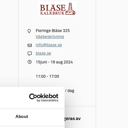
Fleringe Bläse 325
Vägbeskrivning
info@blase.se
blase.se
15juni - 18 aug 2024
11:00 - 17:00
Stentåget 3 ggr / dag
About
Aktiviteten arrangeras av