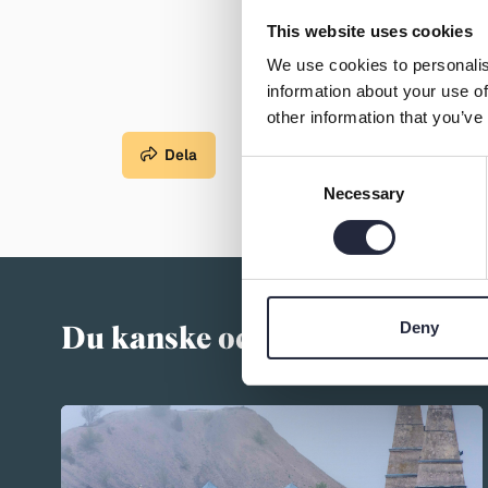
This website uses cookies
We use cookies to personalis
information about your use of
other information that you’ve
Dela
Consent
Necessary
Selection
Deny
Du kanske också är intressera