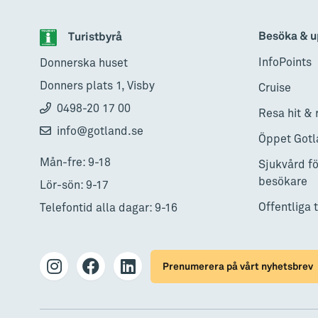
Besöka & u
Turistbyrå
InfoPoints
Donnerska huset
Donners plats 1, Visby
Cruise
0498-20 17 00
Resa hit & 
info@gotland.se
Öppet Gotl
Mån-fre: 9-18
Sjukvård fö
besökare
Lör-sön: 9-17
Offentliga 
Telefontid alla dagar: 9-16
Prenumerera på vårt nyhetsbrev