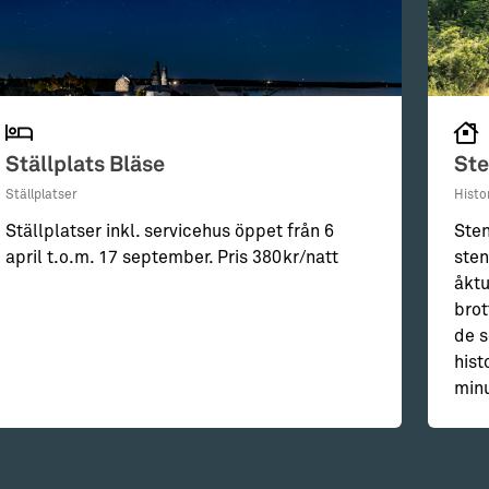
Ställplats Bläse
Ste
Ställplatser
Histo
Ställplatser inkl. servicehus öppet från 6
Sten
april t.o.m. 17 september. Pris 380kr/natt
sten
åktu
brot
de s
hist
minu