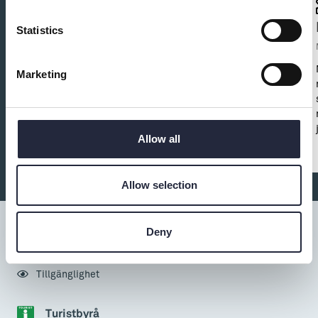
Kappelshamns Veranda
Statistics
Restaurang
På KV njuter du såväl dag som kväll. Här kan du
Marketing
bada i havet, spela boule, testa lawn bowls, spela
padel eller avnjuta en god måltid och trevlig musik
från scen. Vi erbjuder också boende i rum,
lägenheter eller hus/stugor.
Allow all
Allow selection
Deny
Tillgänglighet
Turistbyrå