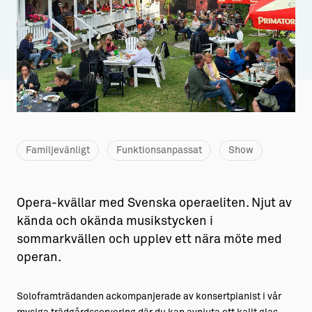
Aktiviteter
→ Gutamål och gotländska
Sustainable Plejs
Allt om bostad
Möten & kongresser
→ Hyra bostad
Hansestaden världsarv
→ Köpa bostad
Gotlands kulturarv
→ Bygga hus
Familjevänligt
Funktionsanpassat
Show
Almedalsveckan
Allt om livet på Ön
Medeltidsveckan
→ Fritidsliv
Opera-kvällar med Svenska operaeliten. Njut av
Visby Centrum
→ Föreningsliv
kända och okända musikstycken i
sommarkvällen och upplev ett nära möte med
→ Idrottsliv
operan.
→ Tonårsliv
Soloframträdanden ackompanjerade av konsertpianist i vår
Barn & Familj