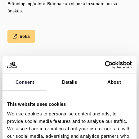
Bränning ingår inte. Bränna kan ni boka in senare om så
önskas.
Boka
Prova på att dreja
Consent
Details
About
Kontakt & öppettider
Övrig information
This website uses cookies
We use cookies to personalise content and ads, to
provide social media features and to analyse our traffic.
Aktiviteten arrangeras av
We also share information about your use of our site with
our social media, advertising and analytics partners who