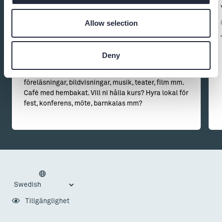
Hantverkshuset Burgsviks ideella
förening - öppet året runt!
Allow selection
Hantverk
Ett kreativt och aktivt hus med galleri, stor
Deny
keramikverkstad, kurser i keramik/drejning, kroki,
skulptur, vävning, stickning, dans, yoga,
föreläsningar, bildvisningar, musik, teater, film mm.
Café med hembakat. Vill ni hålla kurs? Hyra lokal för
fest, konferens, möte, barnkalas mm?
Tillgänglighet