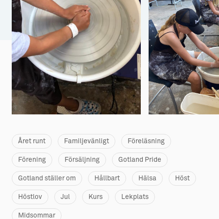
Aktiviteter
→ Gutamål och gotländska
Sustainable Plejs
Allt om bostad
Möten & kongresser
→ Hyra bostad
Hansestaden världsarv
→ Köpa bostad
Gotlands kulturarv
→ Bygga hus
Almedalsveckan
Allt om livet på Ön
Medeltidsveckan
→ Fritidsliv
Året runt
Familjevänligt
Föreläsning
Visby Centrum
→ Föreningsliv
Förening
Försäljning
Gotland Pride
→ Idrottsliv
Gotland ställer om
Hållbart
Hälsa
Höst
→ Tonårsliv
Höstlov
Jul
Kurs
Lekplats
Barn & Familj
Midsommar