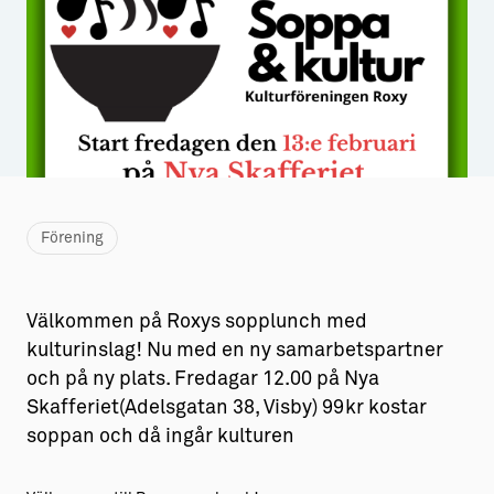
Aktiviteter
→ Gutamål och gotländska
Sustainable Plejs
Allt om bostad
Möten & kongresser
→ Hyra bostad
Hansestaden världsarv
→ Köpa bostad
Gotlands kulturarv
→ Bygga hus
Förening
Almedalsveckan
Allt om livet på Ön
Medeltidsveckan
→ Fritidsliv
Välkommen på Roxys sopplunch med
Visby Centrum
→ Föreningsliv
kulturinslag! Nu med en ny samarbetspartner
och på ny plats. Fredagar 12.00 på Nya
→ Idrottsliv
Skafferiet(Adelsgatan 38, Visby) 99kr kostar
→ Tonårsliv
soppan och då ingår kulturen
Barn & Familj