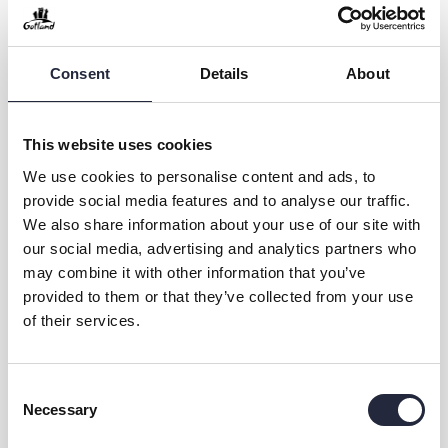
Consent
Details
About
Kulturupplevelsen under sopplunchen kan vara allt från en
ensam singer-songwriter med gitarr och sin röst, till
improvisationsteater, poesi, gospelkör eller ett föredrag.
This website uses cookies
We use cookies to personalise content and ads, to
Sopporna med tillbehör serveras av Nya skafferiet.
provide social media features and to analyse our traffic.
We also share information about your use of our site with
our social media, advertising and analytics partners who
may combine it with other information that you’ve
provided to them or that they’ve collected from your use
of their services.
Consent
Kontakt & öppettider
Necessary
Selection