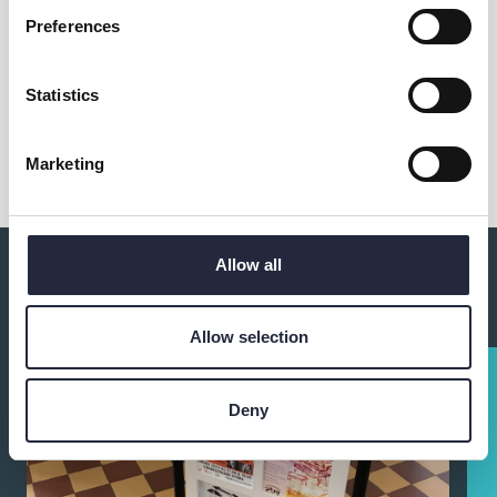
Aktiviteten arrangeras av
Preferences
Statistics
Dela
Marketing
Allow all
Du kanske också är intresserad av:
Allow selection
Deny