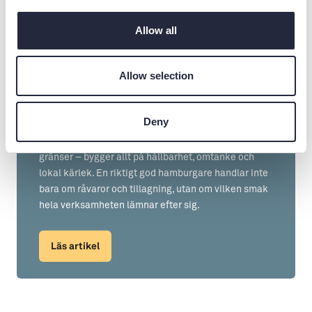
Allow all
LÄS NÄSTA ARTIKEL
Allow selection
Gotlandsmash - en del av
Sustainable Plejs
Deny
För oss på Gotland Smash – foodtrucken som sedan
2022 serverat burgare och prisats långt utanför öns
gränser – bygger allt på hållbarhet, omtanke och
lokal kärlek. En riktigt god hamburgare handlar inte
bara om råvaror och tillagning, utan om vilken smak
hela verksamheten lämnar efter sig.
Läs artikel