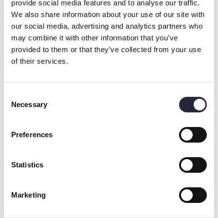
provide social media features and to analyse our traffic.
föreningar och ger unga sin första sommarjobbserfarenhet.
We also share information about your use of our site with
Som del av satsningen Sustainable Plejs tar vi ansvar och
our social media, advertising and analytics partners who
delar med oss av vårt kunnande.
may combine it with other information that you’ve
provided to them or that they’ve collected from your use
Vi tar hand om Warfsholm, så att Warfsholm kan fortsätta ta
of their services.
hand om våra gäster även imorgon.
Consent
Necessary
Selection
Preferences
Statistics
Marketing