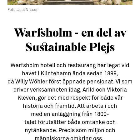
Foto: Joel Nilsson
Aktiviteter
→ Gutamål och gotländska
Sustainable Plejs
Allt om bostad
Warfsholm - en del av
Möten & kongresser
→ Hyra bostad
Sustainable Plejs
Hansestaden världsarv
→ Köpa bostad
Gotlands kulturarv
→ Bygga hus
Warfsholm hotell och restaurang har legat vid
Almedalsveckan
Allt om livet på Ön
havet i Klintehamn ända sedan 1899,
då Willy Wöhler först öppnade pensionat. Vi som
Medeltidsveckan
→ Fritidsliv
driver verksamheten idag, Arild och Viktoria
Kleven, gör det med respekt för både vår
Visby Centrum
→ Föreningsliv
historia och framtid. Att arbeta i och
→ Idrottsliv
med en anläggning från 1800-
talet förutsätter både omtanke och
→ Tonårsliv
nytänkande. Precis som miljön och
Barn & Familj
människorna omkring oss.