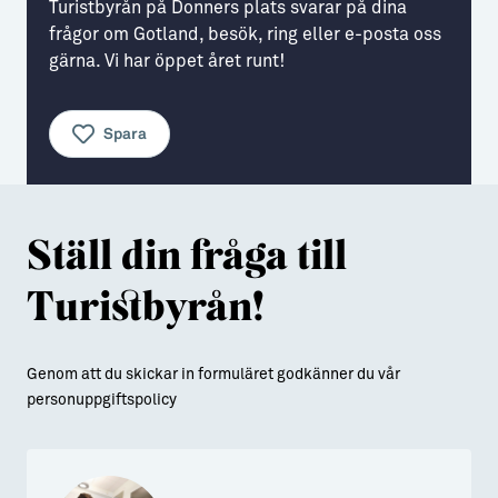
Turistbyrån på Donners plats svarar på dina
frågor om Gotland, besök, ring eller e-posta oss
Aktiviteter
→ Gutamål och gotländska
gärna. Vi har öppet året runt!
Sustainable Plejs
Allt om bostad
Möten & kongresser
→ Hyra bostad
Spara
Hansestaden världsarv
→ Köpa bostad
Gotlands kulturarv
→ Bygga hus
Ställ din fråga till
Almedalsveckan
Allt om livet på Ön
Turistbyrån!
Medeltidsveckan
→ Fritidsliv
Visby Centrum
→ Föreningsliv
Genom att du skickar in formuläret godkänner du
vår
→ Idrottsliv
personuppgiftspolicy
→ Tonårsliv
Barn & Familj