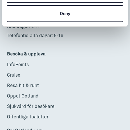
0498-20 17 00
Deny
info@gotland.se
Alla dagar: 9-17
Telefontid alla dagar: 9-16
Besöka & uppleva
InfoPoints
Cruise
Resa hit & runt
Öppet Gotland
Sjukvård för besökare
Offentliga toaletter