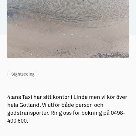
Aktiviteter
→ Gutamål och gotländska
Sustainable Plejs
Allt om bostad
Möten & kongresser
→ Hyra bostad
Hansestaden världsarv
→ Köpa bostad
Gotlands kulturarv
→ Bygga hus
Almedalsveckan
Allt om livet på Ön
Sightseeing
Medeltidsveckan
→ Fritidsliv
Visby Centrum
→ Föreningsliv
4:ans Taxi har sitt kontor i Linde men vi kör över
hela Gotland. Vi utför både person och
→ Idrottsliv
godstransporter. Ring oss för bokning på 0498-
→ Tonårsliv
400 800.
Barn & Familj