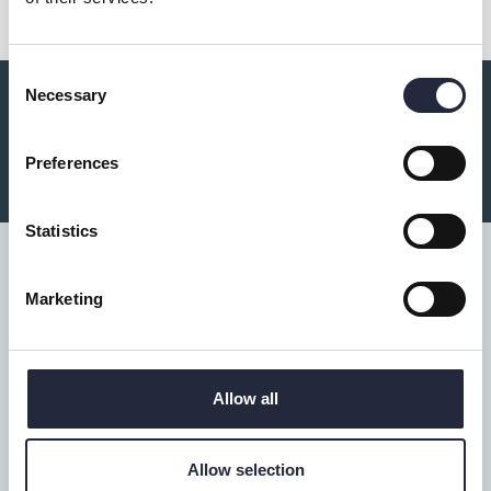
Consent
Necessary
Selection
Du kanske också är intresserad av:
Preferences
Statistics
Marketing
Tillgänglighet
Allow all
Turistbyrå
Donnerska huset
Allow selection
Donners plats 1, Visby