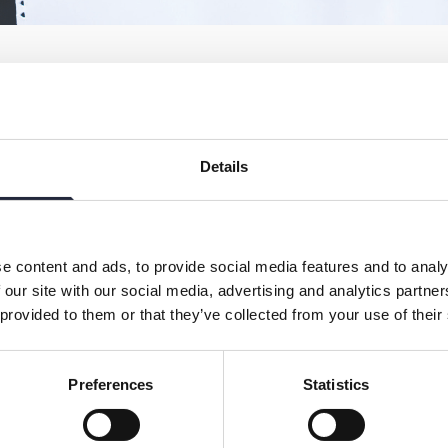
iga landets kommuner, och självklart också på
Details
yrelse, vår expedition och studielokaler finns i
n pågår över hela ön.
samarbetar med ytterligare ett 20-tal grupper av
e content and ads, to provide social media features and to analy
. Tillsammans med dessa bedriver vi
 our site with our social media, advertising and analytics partn
urser.
 provided to them or that they’ve collected from your use of their
Preferences
Statistics