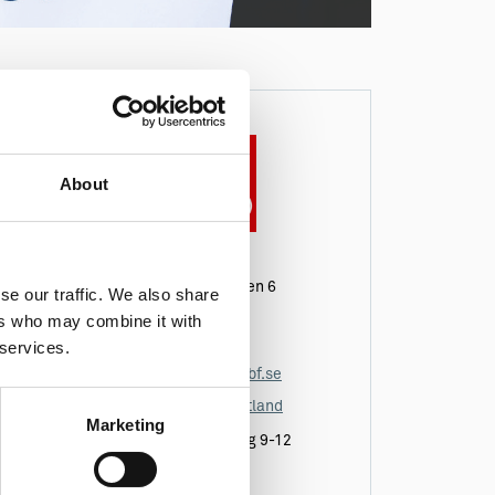
About
Stenhuggarvägen 6
se our traffic. We also share
Vägbeskrivning
ers who may combine it with
0498-20 37 50
 services.
info.gotland@abf.se
www.abf.se/gotland
Marketing
Måndag-torsdag 9-12