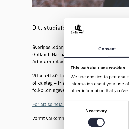
→ Tonårsliv
Barn & Familj
Ditt studieförbund på Gotland
Sveriges ledande studieförbund finns i samtl
Consent
Gotland! Här har vi en lokal verksamhet och st
Arbetarrörelsens hus i Visby och verksamhete
This website uses cookies
Vi har ett 40-tal medlemsorganisationer och 
We use cookies to personalis
olika slag – fria grupper, föreningar, företag
information about your use of
folkbildningsverksamhet; cirklar, kultur och k
other information that you’ve
Consent
För att se hela vårt utbud – gå till hemsidan.
Necessary
Selection
Varmt välkommen till ABF Gotland!