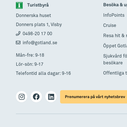
Besöka & u
Turistbyrå
InfoPoints
Donnerska huset
Donners plats 1, Visby
Cruise
0498-20 17 00
Resa hit & 
info@gotland.se
Öppet Gotl
Mån-fre: 9-18
Sjukvård fö
besökare
Lör-sön: 9-17
Offentliga 
Telefontid alla dagar: 9-16
Prenumerera på vårt nyhetsbrev