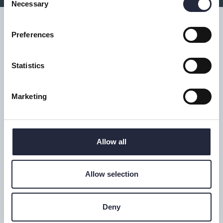
Necessary
Selection
Preferences
Tillgänglighet
Statistics
Turistbyrå
Marketing
Donnerska huset
Donners plats 1, Visby
0498-20 17 00
Allow all
info@gotland.se
Allow selection
Mån-fre: 9-18
Lör-sön: 9-17
Telefontid alla dagar: 9-16
Deny