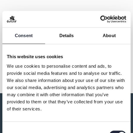
Almedalsbiblioteket
Consent
Details
About
Kontakt & öppettider
This website uses cookies
Dela
We use cookies to personalise content and ads, to
provide social media features and to analyse our traffic.
We also share information about your use of our site with
our social media, advertising and analytics partners who
may combine it with other information that you’ve
provided to them or that they’ve collected from your use
Du kanske också är intresserad av:
of their services.
Consent