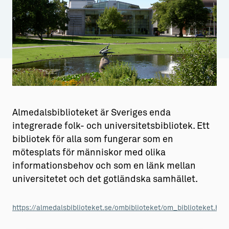
Aktiviteter
→ Gutamål och gotländska
Sustainable Plejs
Allt om bostad
Möten & kongresser
→ Hyra bostad
Hansestaden världsarv
→ Köpa bostad
Gotlands kulturarv
→ Bygga hus
Almedalsbiblioteket är Sveriges enda
Almedalsveckan
Allt om livet på Ön
integrerade folk- och universitetsbibliotek. Ett
bibliotek för alla som fungerar som en
Medeltidsveckan
→ Fritidsliv
mötesplats för människor med olika
Visby Centrum
→ Föreningsliv
informationsbehov och som en länk mellan
universitetet och det gotländska samhället.
→ Idrottsliv
→ Tonårsliv
https://almedalsbiblioteket.se/ombiblioteket/om_biblioteket.htm
Barn & Familj