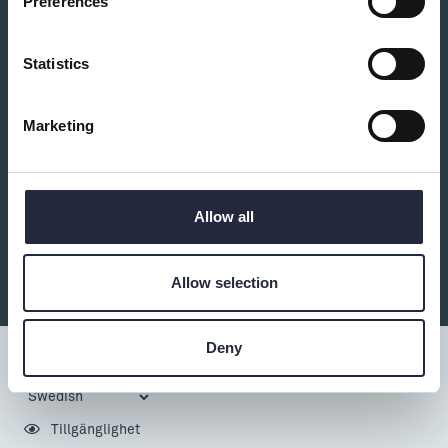
Preferences
Statistics
Bakverket
Bageri
Marketing
Hantverksbageri i Eke Bakar bröd, tårtor, bakverk,
stenugnspizza och smörgåstårtor. Öppet året runt
för beställning. Café kommer att finnas på gården
längre fram. Använder Krav-märkta kulturspannmål
Allow all
och använder krav eller eko i möjligaste mån. Ring
vid frågor 0738085092
Allow selection
Deny
Tillgänglighet