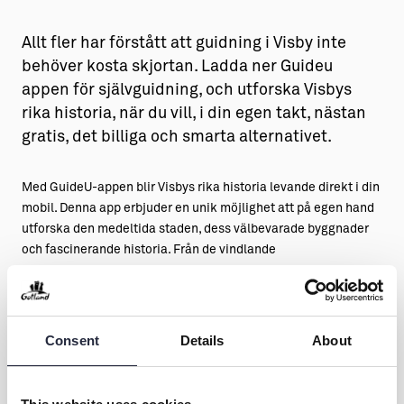
Allt fler har förstått att guidning i Visby inte
behöver kosta skjortan. Ladda ner Guideu
appen för självguidning, och utforska Visbys
rika historia, när du vill, i din egen takt, nästan
gratis, det billiga och smarta alternativet.
Med GuideU-appen blir Visbys rika historia levande direkt i din
mobil. Denna app erbjuder en unik möjlighet att på egen hand
utforska den medeltida staden, dess välbevarade byggnader
och fascinerande historia. Från de vindlande
kullerstensgatorna till den imponerande ringmuren, ger
GuideU dig friheten att upptäcka Visbys skatter, när du vill, i
din egen takt. Så varför inte börja ditt äventyr idag? GuideU är
din personliga portal till det förflutna, alltid tillgänglig för en
Consent
Details
About
historisk upptäcktsfärd när andan faller på.