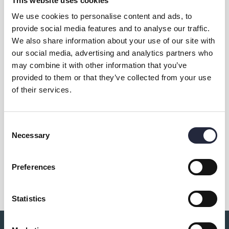
This website uses cookies
We use cookies to personalise content and ads, to
provide social media features and to analyse our traffic.
We also share information about your use of our site with
our social media, advertising and analytics partners who
may combine it with other information that you’ve
provided to them or that they’ve collected from your use
Kontakt & öppettider
of their services.
Övrig information
Consent
Necessary
Selection
Dela
Preferences
Statistics