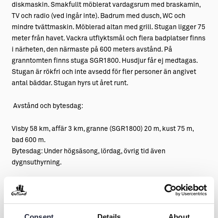
diskmaskin. Smakfullt möblerat vardagsrum med braskamin,
TV och radio (ved ingår inte). Badrum med dusch, WC och
mindre tvättmaskin. Möblerad altan med grill. Stugan ligger 75
meter från havet. Vackra utflyktsmål och flera badplatser finns
i närheten, den närmaste på 600 meters avstånd. På
granntomten finns stuga SGR1800. Husdjur får ej medtagas.
Stugan är rökfri och inte avsedd för fler personer än angivet
antal bäddar. Stugan hyrs ut året runt.
Avstånd och bytesdag:
Visby 58 km, affär 3 km, granne (SGR1800) 20 m, kust 75 m,
bad 600 m.
Bytesdag: Under högsäsong, lördag, övrig tid även
dygnsuthyrning.
Stuga med bra standard
Consent
Details
About