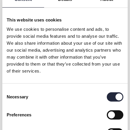
i avkopplande miljö
Besök gärna vår hemsida för mer information, tillgänglighet
This website uses cookies
samt bokning av denna stuga samt våra andra Bondestugor;
We use cookies to personalise content and ads, to
www.bondestugan.se
provide social media features and to analyse our traffic.
Besök även gärna vår Facebooksida
We also share information about your use of our site with
https://www.facebook.com/Bondestugan
our social media, advertising and analytics partners who
Varmt Välkomna till Bondestugan
may combine it with other information that you’ve
provided to them or that they’ve collected from your use
of their services.
Consent
Necessary
Selection
Kontakt & öppettider
Preferences
Övrig information