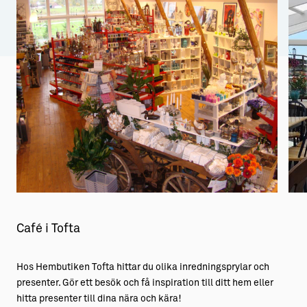
Aktiviteter
→ Gutamål och gotländska
Sustainable Plejs
Allt om bostad
Möten & kongresser
→ Hyra bostad
Hansestaden världsarv
→ Köpa bostad
Gotlands kulturarv
→ Bygga hus
Almedalsveckan
Allt om livet på Ön
Medeltidsveckan
→ Fritidsliv
Visby Centrum
→ Föreningsliv
Café i Tofta
→ Idrottsliv
Hos Hembutiken Tofta hittar du olika inredningsprylar och
→ Tonårsliv
presenter. Gör ett besök och få inspiration till ditt hem eller
Barn & Familj
hitta presenter till dina nära och kära!