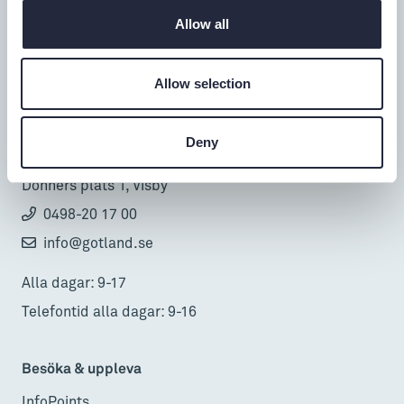
Allow all
Tillgänglighet
Allow selection
Turistbyrå
Deny
Donnerska huset
Donners plats 1, Visby
0498-20 17 00
info@gotland.se
Alla dagar: 9-17
Telefontid alla dagar: 9-16
Besöka & uppleva
InfoPoints