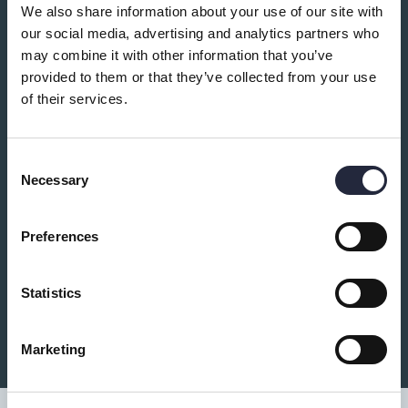
We also share information about your use of our site with
Du kanske också är intresserad av:
our social media, advertising and analytics partners who
may combine it with other information that you’ve
provided to them or that they’ve collected from your use
of their services.
Consent
Necessary
Selection
Preferences
Hembutiken Tofta
Statistics
Butik, försäljning och marknad
Presentbutik i Tofta
Marketing