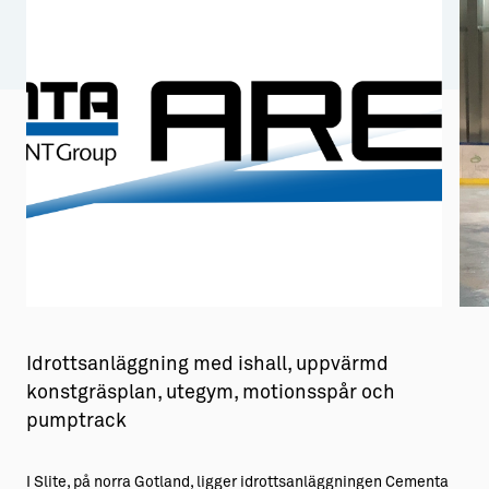
Aktiviteter
→ Gutamål och gotländska
Sustainable Plejs
Allt om bostad
Möten & kongresser
→ Hyra bostad
Hansestaden världsarv
→ Köpa bostad
Gotlands kulturarv
→ Bygga hus
Almedalsveckan
Allt om livet på Ön
Medeltidsveckan
→ Fritidsliv
Visby Centrum
→ Föreningsliv
Idrottsanläggning med ishall, uppvärmd
→ Idrottsliv
konstgräsplan, utegym, motionsspår och
pumptrack
→ Tonårsliv
Barn & Familj
I Slite, på norra Gotland, ligger idrottsanläggningen Cementa