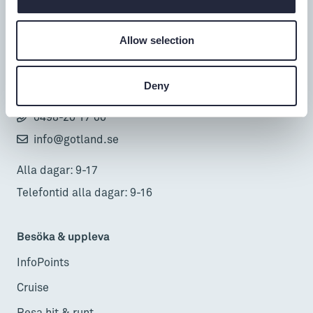
Tillgänglighet
Allow selection
Turistbyrå
Donnerska huset
Deny
Donners plats 1, Visby
0498-20 17 00
info@gotland.se
Alla dagar: 9-17
Telefontid alla dagar: 9-16
Besöka & uppleva
InfoPoints
Cruise