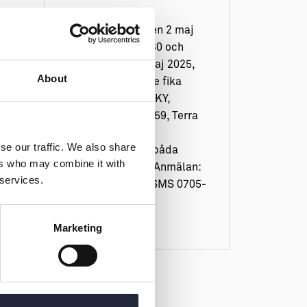
Datum: Fredag den 2 maj
2025, kl. 17 - 19.30 och
lördagen den 3 maj 2025,
About
kl. 10-13, inklusive fika
Plats: CHANDRA*KY,
Korgmakargatan 59, Terra
Nova Kostnad:
se our traffic. We also share
450:-/workshop, båda
ers who may combine it with
workshops 800:- Anmälan:
 services.
info@yogaky.se, SMS 0705-
240 557 Mer info:
www.yogaky.se
Marketing