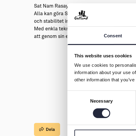
Sat Nam Rasayan, healingtekniken inom kund
Alla kan göra Sat Nam Rasayan och alla behöver
och stabilitet inom oss.
Med enkla tekniker utforskar vi denna dag vad
Consent
att genom sin egen förmåga till närvaro kunn
This website uses cookies
We use cookies to personalis
information about your use of
other information that you’ve
Consent
Necessary
Selection
Dela