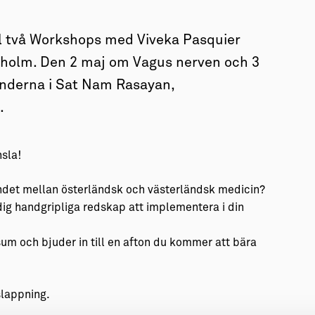
ll två Workshops med Viveka Pasquier
ckholm. Den 2 maj om Vagus nerven och 3
underna i Sat Nam Rasayan,
.
nsla!
det mellan österländsk och västerländsk medicin?
 dig handgripliga redskap att implementera i din
sum och bjuder in till en afton du kommer att bära
lappning.