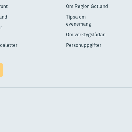
runt
Om Region Gotland
and
Tipsa om
evenemang
r
Om verktygslådan
toaletter
Personuppgifter