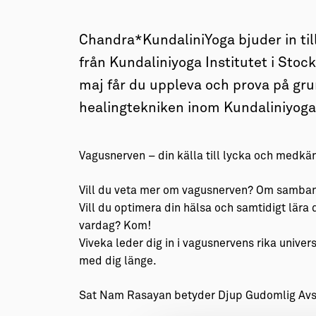
→ Tonårsliv
Barn & Familj
Chandra*KundaliniYoga bjuder in ti
från Kundaliniyoga Institutet i Sto
maj får du uppleva och prova på gr
healingtekniken inom Kundaliniyoga
Vagusnerven – din källa till lycka och medkä
Vill du veta mer om vagusnerven? Om samban
Vill du optimera din hälsa och samtidigt lära
vardag? Kom!
Viveka leder dig in i vagusnervens rika univer
med dig länge.
Sat Nam Rasayan betyder Djup Gudomlig Avs