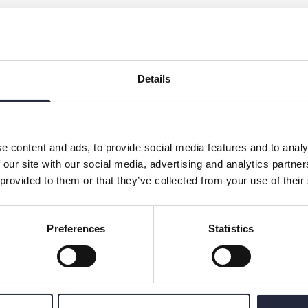
aliniyogan.
 vi tekniker till att finna platsen av närvaro, lugn
 det innebär att verkligen förnimma sig själv och
Details
a skänka djup avslappning till sina medmänniskor.
e content and ads, to provide social media features and to analy
 our site with our social media, advertising and analytics partn
 provided to them or that they’ve collected from your use of their
Preferences
Statistics