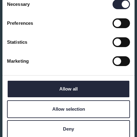
Du kanske också är intresserad av:
Necessary
Selection
Preferences
Statistics
Marketing
Cykla med Cykelfrämjandet
Allow all
Gotland
Cykla
Allow selection
Alla är välkomna till våra Visby-nära cykelturer
"Morgoncyklisterna" under juni - augusti med start
onsdagar 09:00 vid Österport.
Deny