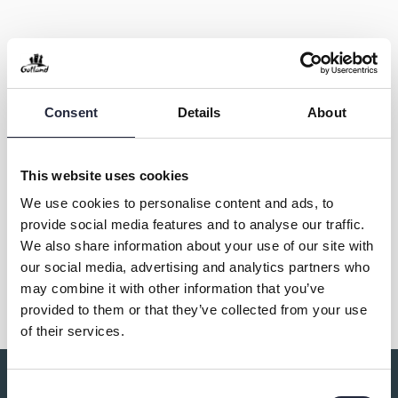
Cykla med Cykelfrämjandet Gotland
Consent
Details
About
Kontakt & öppettider
Övrig information
This website uses cookies
We use cookies to personalise content and ads, to
provide social media features and to analyse our traffic.
We also share information about your use of our site with
Dela
our social media, advertising and analytics partners who
may combine it with other information that you’ve
provided to them or that they’ve collected from your use
of their services.
Consent