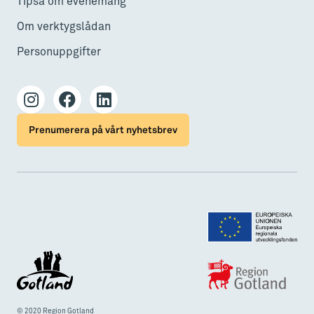
Tipsa om evenemang
Om verktygslådan
Personuppgifter
Prenumerera på vårt nyhetsbrev
© 2020 Region Gotland