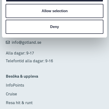
Turistbyrå
Allow selection
Donnerska huset
Deny
Donners plats 1, Visby
0498-20 17 00
info@gotland.se
Alla dagar: 9-17
Telefontid alla dagar: 9-16
Besöka & uppleva
InfoPoints
Cruise
Resa hit & runt