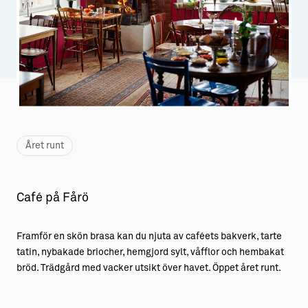
Aktiviteter
→ Gutamål och gotländska
Sustainable Plejs
Allt om bostad
Möten & kongresser
→ Hyra bostad
Hansestaden världsarv
→ Köpa bostad
Gotlands kulturarv
→ Bygga hus
Året runt
Almedalsveckan
Allt om livet på Ön
Medeltidsveckan
→ Fritidsliv
Café på Fårö
Visby Centrum
→ Föreningsliv
Framför en skön brasa kan du njuta av caféets bakverk, tarte
→ Idrottsliv
tatin, nybakade briocher, hemgjord sylt, våfflor och hembakat
bröd. Trädgård med vacker utsikt över havet. Öppet året runt.
→ Tonårsliv
Barn & Familj