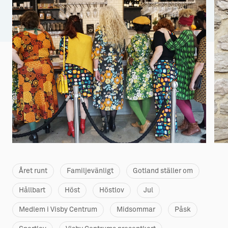
Aktiviteter
→ Gutamål och gotländska
Sustainable Plejs
Allt om bostad
Möten & kongresser
→ Hyra bostad
Hansestaden världsarv
→ Köpa bostad
Gotlands kulturarv
→ Bygga hus
Almedalsveckan
Allt om livet på Ön
Medeltidsveckan
→ Fritidsliv
Visby Centrum
→ Föreningsliv
Året runt
Familjevänligt
Gotland ställer om
→ Idrottsliv
Hållbart
Höst
Höstlov
Jul
→ Tonårsliv
Medlem i Visby Centrum
Midsommar
Påsk
Barn & Familj