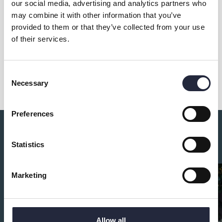
our social media, advertising and analytics partners who
Övrig information
may combine it with other information that you’ve
provided to them or that they’ve collected from your use
of their services.
Dela
Consent
Necessary
Selection
Preferences
Du kanske också är intresserad av:
Statistics
Marketing
Allow all