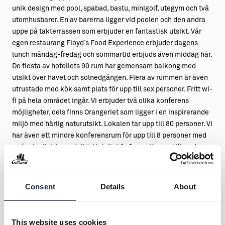
unik design med pool, spabad, bastu, minigolf, utegym och två
utomhusbarer. En av barerna ligger vid poolen och den andra
uppe på takterrassen som erbjuder en fantastisk utsikt. Vår
egen restaurang Floyd´s Food Experience erbjuder dagens
lunch måndag-fredag och sommartid erbjuds även middag här.
De flesta av hotellets 90 rum har gemensam balkong med
utsikt över havet och solnedgången. Flera av rummen är även
utrustade med kök samt plats för upp till sex personer. Fritt wi-
fi på hela området ingår. Vi erbjuder två olika konferens
möjligheter, dels finns Orangeriet som ligger i en inspirerande
miljö med härlig naturutsikt. Lokalen tar upp till 80 personer. Vi
har även ett mindre konferensrum för upp till 8 personer med
en fantastisk havsutsikt. Hotellet är Green Key certifierad
vilket är en ledande internationell miljömärkning för
anläggningar inom besöks- och turistbranschen.
Consent
Details
About
This website uses cookies