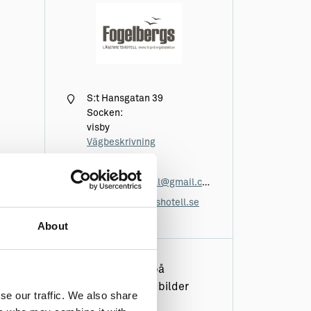
S:t Hansgatan 39
Socken:
visby
Vägbeskrivning
0708276488
fogelbergshotell@gmail.com
www.fogelbergshotell.se
About
Glöm inte att se på
hemsidan för fler bilder
se our traffic. We also share
mm.