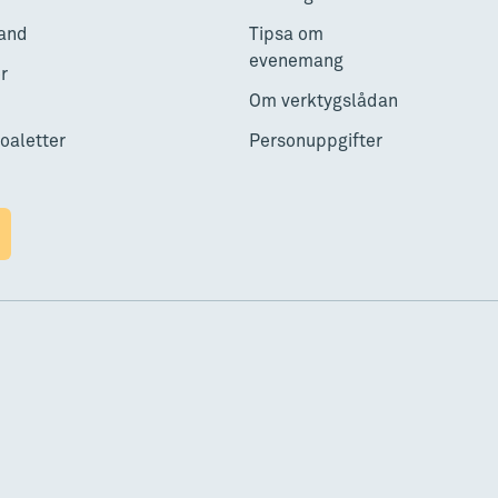
and
Tipsa om
evenemang
r
Om verktygslådan
toaletter
Personuppgifter