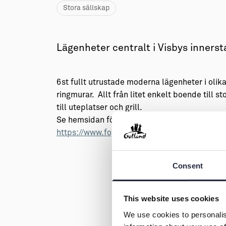
→ Tonårsliv
Stora sällskap
Barn & Familj
Lägenheter centralt i Visbys inners
6st fullt utrustade moderna lägenheter i olika
ringmurar. Allt från litet enkelt boende till
till uteplatser och grill.
Se hemsidan för att se alla olika alternativ, 
https://www.fogelbergshotell.se
Consent
This website uses cookies
We use cookies to personalis