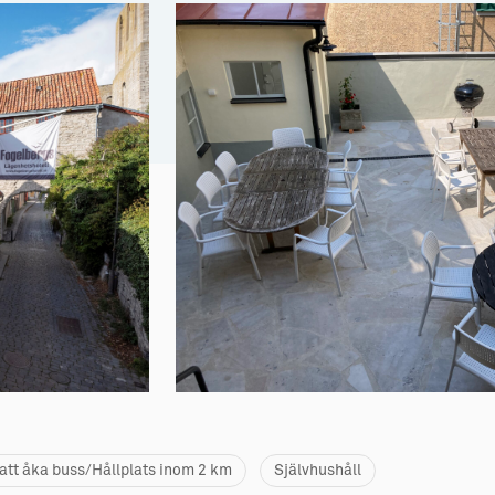
 att åka buss/Hållplats inom 2 km
Självhushåll