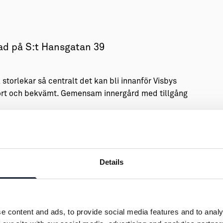
tad på S:t Hansgatan 39
 storlekar så centralt det kan bli innanför Visbys
 stort och bekvämt. Gemensam innergård med tillgång
vad som fortfarande finns ledigt och hur det fungerar.
Details
e content and ads, to provide social media features and to analy