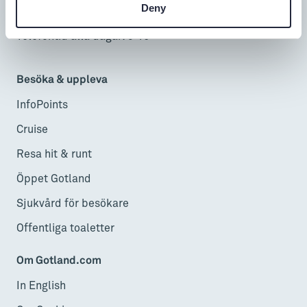
Deny
Lör-sön: 9-17
Telefontid alla dagar: 9-16
Besöka & uppleva
InfoPoints
Cruise
Resa hit & runt
Öppet Gotland
Sjukvård för besökare
Offentliga toaletter
Om Gotland.com
In English