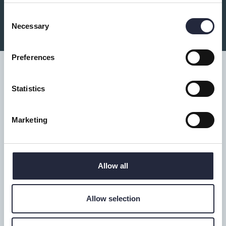
Du kanske också är intresserad av:
Consent
Necessary
Selection
Preferences
Statistics
Tillgänglighet
Marketing
Turistbyrå
Donnerska huset
Allow all
Donners plats 1, Visby
0498-20 17 00
Allow selection
info@gotland.se
Mån-fre: 9-18