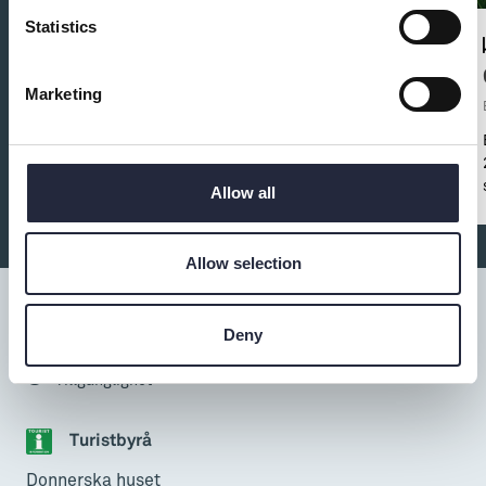
Statistics
Galleriet BnB - Frukostbuffe´
Marketing
Övrigt mat och dryck
Sommaröppet: Frukost på Galleriet BnB i Stenkyrka
2,5 mil norr om Visby
Allow all
Allow selection
Deny
Tillgänglighet
Turistbyrå
Donnerska huset