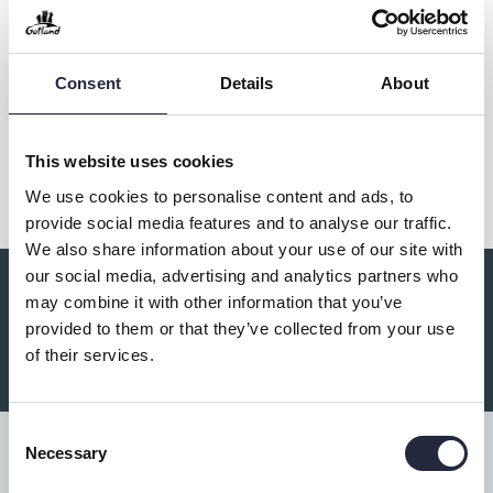
Kontakt & öppettider
Consent
Details
About
Dela
This website uses cookies
We use cookies to personalise content and ads, to
provide social media features and to analyse our traffic.
We also share information about your use of our site with
our social media, advertising and analytics partners who
may combine it with other information that you’ve
Du kanske också är intresserad av:
provided to them or that they’ve collected from your use
of their services.
Consent
Necessary
Selection