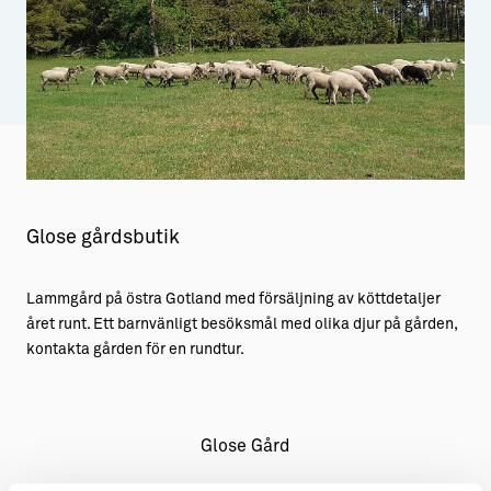
Aktiviteter
→ Gutamål och gotländska
Sustainable Plejs
Allt om bostad
Möten & kongresser
→ Hyra bostad
Hansestaden världsarv
→ Köpa bostad
Gotlands kulturarv
→ Bygga hus
Glose gårdsbutik
Almedalsveckan
Allt om livet på Ön
Lammgård på östra Gotland med försäljning av köttdetaljer
Medeltidsveckan
→ Fritidsliv
året runt. Ett barnvänligt besöksmål med olika djur på gården,
Visby Centrum
→ Föreningsliv
kontakta gården för en rundtur.
→ Idrottsliv
→ Tonårsliv
Glose Gård
Barn & Familj