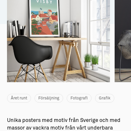
Aktiviteter
→ Gutamål och gotländska
Sustainable Plejs
Allt om bostad
Möten & kongresser
→ Hyra bostad
Hansestaden världsarv
→ Köpa bostad
Gotlands kulturarv
→ Bygga hus
Almedalsveckan
Allt om livet på Ön
Medeltidsveckan
→ Fritidsliv
Visby Centrum
→ Föreningsliv
Året runt
Försäljning
Fotografi
Grafik
→ Idrottsliv
→ Tonårsliv
Unika posters med motiv från Sverige och med
Barn & Familj
massor av vackra motiv från vårt underbara