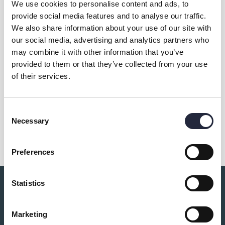
We use cookies to personalise content and ads, to
provide social media features and to analyse our traffic.
We also share information about your use of our site with
Kontakt & öppettider
our social media, advertising and analytics partners who
may combine it with other information that you’ve
provided to them or that they’ve collected from your use
Övrig information
of their services.
Consent
Dela
Necessary
Selection
Preferences
Statistics
Du kanske också är intresserad av:
Marketing