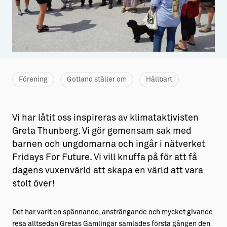
Aktiviteter
→ Gutamål och gotländska
Sustainable Plejs
Allt om bostad
Möten & kongresser
→ Hyra bostad
Hansestaden världsarv
→ Köpa bostad
Förening
Gotland ställer om
Hållbart
Gotlands kulturarv
→ Bygga hus
Vi har låtit oss inspireras av klimataktivisten
Almedalsveckan
Allt om livet på Ön
Greta Thunberg. Vi gör gemensam sak med
Medeltidsveckan
→ Fritidsliv
barnen och ungdomarna och ingår i nätverket
Fridays For Future. Vi vill knuffa på för att få
Visby Centrum
→ Föreningsliv
dagens vuxenvärld att skapa en värld att vara
→ Idrottsliv
stolt över!
→ Tonårsliv
Det har varit en spännande, ansträngande och mycket givande
Barn & Familj
resa alltsedan Gretas Gamlingar samlades första gången den