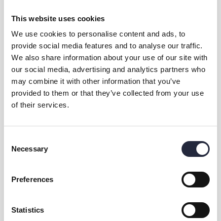
den medför på planeten. Vi hade skärmar med utställningar om
klimatkrisen, om vad Greta Thunberg sagt i FN och vi lyfte fram
This website uses cookies
förslag på lokala åtgärder för att rädda klimatet.
We use cookies to personalise content and ads, to
provide social media features and to analyse our traffic.
We also share information about your use of our site with
our social media, advertising and analytics partners who
may combine it with other information that you’ve
provided to them or that they’ve collected from your use
of their services.
Kontakt & öppettider
Consent
Necessary
Selection
Dela
Preferences
Statistics