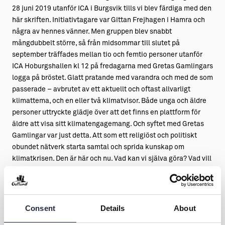
28 juni 2019 utanför ICA i Burgsvik tills vi blev färdiga med den
här skriften. Initiativtagare var Gittan Frejhagen i Hamra och
några av hennes vänner. Men gruppen blev snabbt
mångdubbelt större, så från midsommar till slutet på
september träffades mellan tio och femtio personer utanför
ICA Hoburgshallen kl 12 på fredagarna med Gretas Gamlingars
logga på bröstet. Glatt pratande med varandra och med de som
passerade – avbrutet av ett aktuellt och oftast allvarligt
klimattema, och en eller två klimatvisor. Både unga och äldre
personer uttryckte glädje över att det finns en plattform för
äldre att visa sitt klimatengagemang. Och syftet med Gretas
Gamlingar var just detta. Att som ett religiöst och politiskt
obundet nätverk starta samtal och sprida kunskap om
klimatkrisen. Den är här och nu. Vad kan vi själva göra? Vad vill
vi att politiker och andra makthavare ska göra? Den 27
september 2019 bjöd Gretas Gamlingar in till en Klimatdag. Vi
var 72 personer som fyllde biblioteket i Burgsvik, 7 procent av
befolkningen på Storsudret! Vi delade ut diplom till fem lokala
Consent
Details
About
klimatinspiratörer och berättade om växthuseffekten och vad