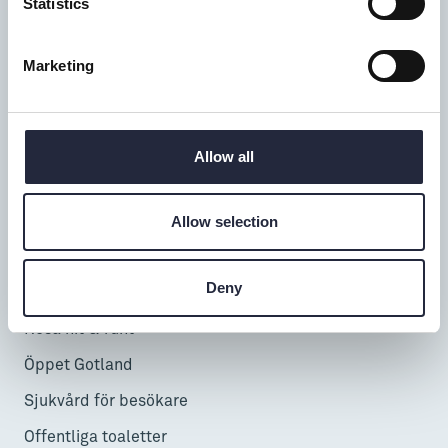
Statistics
0498-20 17 00
info@gotland.se
Marketing
Mån-fre: 9-18
Lör-sön: 9-17
Allow all
Telefontid alla dagar: 9-16
Allow selection
Besöka & uppleva
InfoPoints
Deny
Cruise
Resa hit & runt
Öppet Gotland
Sjukvård för besökare
Offentliga toaletter