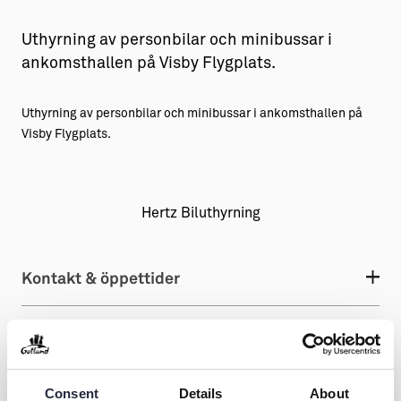
Aktiviteter
→ Gutamål och gotländska
Uthyrning av personbilar och minibussar i
ankomsthallen på Visby Flygplats.
Sustainable Plejs
Allt om bostad
Möten & kongresser
→ Hyra bostad
Uthyrning av personbilar och minibussar i ankomsthallen på
Visby Flygplats.
Hansestaden världsarv
→ Köpa bostad
Gotlands kulturarv
→ Bygga hus
Almedalsveckan
Allt om livet på Ön
Hertz Biluthyrning
Medeltidsveckan
→ Fritidsliv
Kontakt & öppettider
Visby Centrum
→ Föreningsliv
→ Idrottsliv
→ Tonårsliv
Dela
Barn & Familj
Consent
Details
About