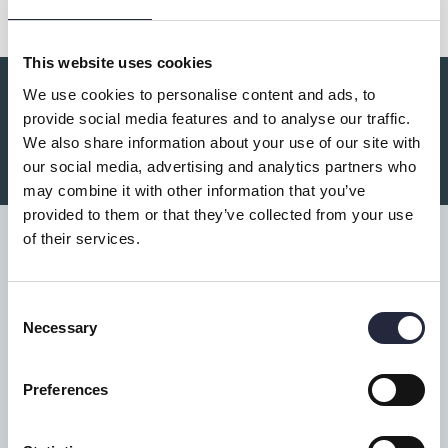
This website uses cookies
We use cookies to personalise content and ads, to
Du kanske också är intresserad av:
provide social media features and to analyse our traffic.
We also share information about your use of our site with
our social media, advertising and analytics partners who
may combine it with other information that you’ve
provided to them or that they’ve collected from your use
of their services.
Consent
Tillgänglighet
Necessary
Selection
Turistbyrå
Preferences
Donnerska huset
Donners plats 1, Visby