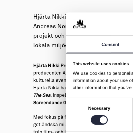
→ Tonårsliv
Barn & Familj
Hjärta Nikki Produktion är ett gotlä
Andreas Nordblom. Bolaget producer
projekt och filmfestivalen Evolvin
Consent
lokala miljöer och internationella 
This website uses cookies
är ett gotländskt fil
Hjärta Nikki Produktion
We use cookies to personalis
producenten Andreas Nordblom. Bolaget utvec
information about your use of
kulturella evenemang med stark förankring i b
other information that you’ve
Hjärta Nikki har producerat prisvinnande kor
, inspelad på Fårö, samt den internat
The Sea
Consent
i Visby.
Screendance Gotland
Necessary
Selection
Med fokus på film, konst och nya berättarfor
gotländska miljöer, internationella konstnär
från film- och tv-produktion med ett nyfiket, 