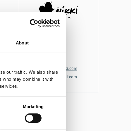
Hästgatan 10b
Socken:
About
visby
Vägbeskrivning
0702470101
info@hjartanikki.com
se our traffic. We also share
www.hjartanikki.com
ers who may combine it with
 services.
Marketing