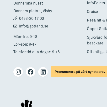
InfoPoints
Donnerska huset
Donners plats 1, Visby
Cruise
0498-20 17 00
Resa hit & 
info@gotland.se
Öppet Gotl
Mån-fre: 9-18
Sjukvård fö
besökare
Lör-sön: 9-17
Offentliga 
Telefontid alla dagar: 9-16
Prenumerera på vårt nyhetsbrev