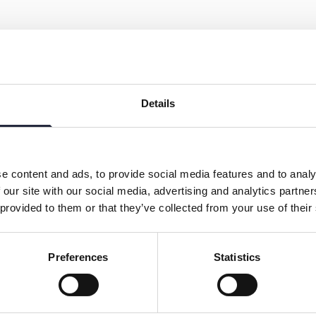
ndskt filmbolag drivet av producenten
ar prisvinnande film, konstnärliga
g Screendance Gotland, med fokus på
Details
samarbeten.
mproduktionsbolag grundat och drivet av
e content and ads, to provide social media features and to analy
klar och producerar film, konstnärliga projekt och
 our site with our social media, advertising and analytics partn
åde det lokala och internationella kulturlivet.
 provided to them or that they’ve collected from your use of their
t- och långfilmer, däribland dans- och konstfilmen
ionella filmworkshopen och festivalen
Evolving
Preferences
Statistics
mer arbetar Hjärta Nikki för att skapa möten mellan
er och publiken. Bolaget kombinerar lång erfarenhet
experimentellt och konstnärligt uttryck.