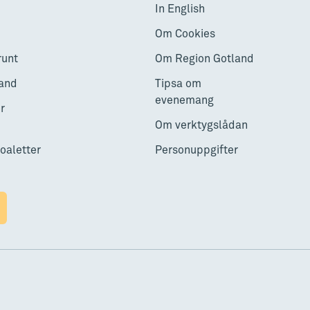
In English
Om Cookies
runt
Om Region Gotland
and
Tipsa om
evenemang
r
Om verktygslådan
toaletter
Personuppgifter