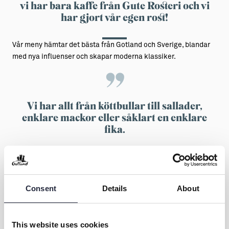
vi har bara kaffe från Gute Rosteri och vi
har gjort vår egen rost!
Vår meny hämtar det bästa från Gotland och Sverige, blandar
med nya influenser och skapar moderna klassiker.
Vi har allt från köttbullar till sallader,
enklare mackor eller såklart en enklare
fika.
Fråga oss gärna om vår meny – vi älskar att prata mat i
allmänhet och vår syn på matkultur i synnerhet.
Consent
Details
About
Följ oss på Instagram:
www.instagram.com/icanders_visby
Ni hittar oss inne på ICA Maxi Visby – Varmt välkomna!
This website uses cookies