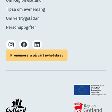
Om Region Gotland
Tipsa om evenemang
Om verktygslådan
Personuppgifter
Prenumerera på vårt nyhetsbrev