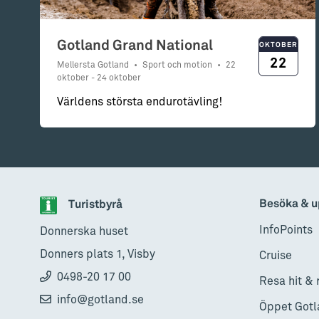
Gotland Grand National
OKTOBER
22
Mellersta Gotland
•
Sport och motion
•
22
oktober - 24 oktober
Världens största endurotävling!
Besöka & u
Turistbyrå
InfoPoints
Donnerska huset
Donners plats 1, Visby
Cruise
0498-20 17 00
Resa hit & 
info@gotland.se
Öppet Gotl