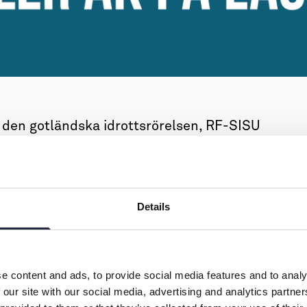
 den gotländska idrottsrörelsen, RF-SISU
and. Genom Idrottens Ö erbjuder
epaket tillförmånliga priser i samband
idrottsmöten på Gotland.
Details
och även platsen för ditt nästa idrottsläger. Eller
ar sport året om så boka en resa och kom!
e content and ads, to provide social media features and to analy
 our site with our social media, advertising and analytics partn