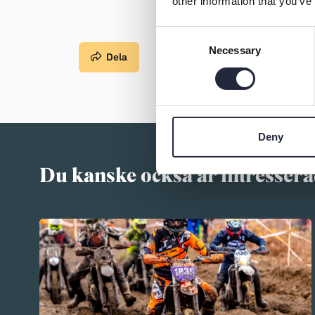
other information that you’ve
Consent
Necessary
Selection
Dela
Deny
Du kanske också är intressera