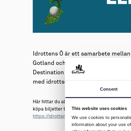
→ Tonårsliv
Barn & Familj
Idrottens Ö är ett samarbete mellan
Gotland och besöksnäringen på Gotl
Destination Gotland resor och boend
med idrottsevenemang, läger eller 
Consent
Här hittar du alla idrottstävlingar, evenemang 
This website uses cookies
köpa biljetter till nästa match. Gotland älsk
https://idrottenso.se/
We use cookies to personalis
information about your use of