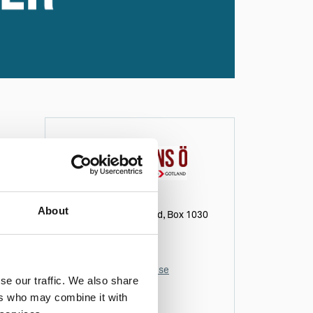
About
RF-SISU Gotland, Box 1030
Vägbeskrivning
0498-207050
gotland@rfsisu.se
se our traffic. We also share
idrottenso.se/
ers who may combine it with