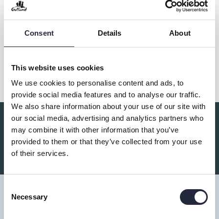
Kontakt & öppettider
Consent
Details
About
Dela
This website uses cookies
We use cookies to personalise content and ads, to
provide social media features and to analyse our traffic.
We also share information about your use of our site with
our social media, advertising and analytics partners who
Du kanske också är intresserad av:
may combine it with other information that you’ve
provided to them or that they’ve collected from your use
of their services.
Consent
Necessary
Selection