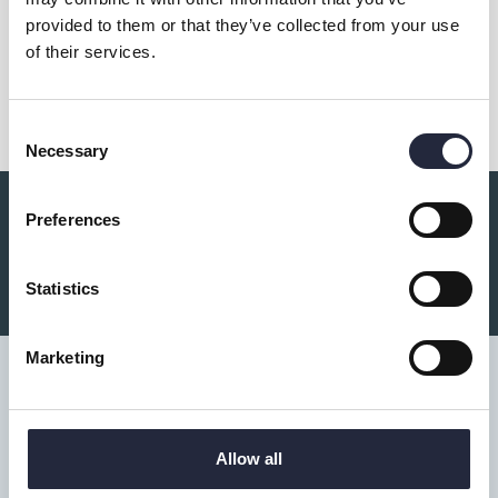
provided to them or that they’ve collected from your use
of their services.
Dela
Consent
Necessary
Selection
Preferences
Du kanske också är intresserad av:
Statistics
Marketing
Tillgänglighet
Allow all