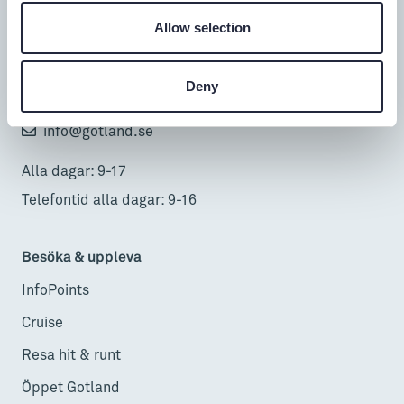
Turistbyrå
Allow selection
Donnerska huset
Donners plats 1, Visby
Deny
0498-20 17 00
info@gotland.se
Alla dagar: 9-17
Telefontid alla dagar: 9-16
Besöka & uppleva
InfoPoints
Cruise
Resa hit & runt
Öppet Gotland