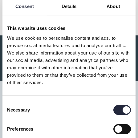
Dela
Consent
Details
About
This website uses cookies
We use cookies to personalise content and ads, to
provide social media features and to analyse our traffic.
Du kanske också är intresserad av:
We also share information about your use of our site with
our social media, advertising and analytics partners who
may combine it with other information that you’ve
provided to them or that they’ve collected from your use
of their services.
Consent
Necessary
Selection
Tillgänglighet
Preferences
Turistbyrå