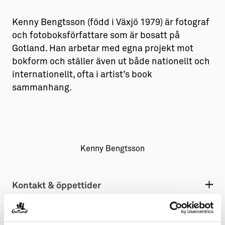
Aktiviteter
→ Gutamål och gotländska
Kenny Bengtsson (född i Växjö 1979) är fotograf
och fotoboksförfattare som är bosatt på
Sustainable Plejs
Allt om bostad
Gotland. Han arbetar med egna projekt mot
Möten & kongresser
→ Hyra bostad
bokform och ställer även ut både nationellt och
internationellt, ofta i artist’s book
Hansestaden världsarv
→ Köpa bostad
sammanhang.
Gotlands kulturarv
→ Bygga hus
Almedalsveckan
Allt om livet på Ön
Medeltidsveckan
→ Fritidsliv
Kenny Bengtsson
Visby Centrum
→ Föreningsliv
→ Idrottsliv
Kontakt & öppettider
→ Tonårsliv
Barn & Familj