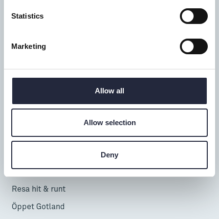
Donnerska huset
Statistics
Donners plats 1, Visby
0498-20 17 00
Marketing
info@gotland.se
Mån-fre: 9-18
Lör-sön: 9-17
Allow all
Telefontid alla dagar: 9-16
Allow selection
Besöka & uppleva
InfoPoints
Deny
Cruise
Resa hit & runt
Öppet Gotland