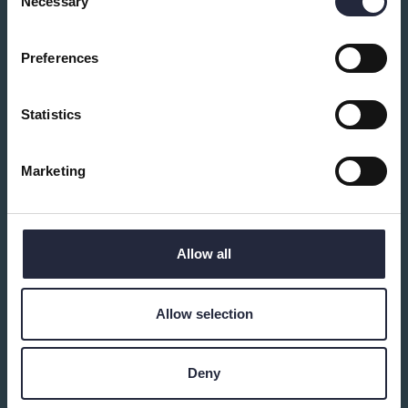
Necessary
Selection
Preferences
Statistics
Marketing
Knö Kultur BUTIK & SHOWROOM
Konst
Allow all
Matilda Kästels butik – konst av glas och andra
material, rökelse, presentkuvert, dekorationer
Allow selection
OLAOLAs butik – vinyl, tröjor, textupplevelser – samt
ta en kyld dryck och var med och skapa ljus och
musik! Lunchrestaurang lördagar 12-16,
smörrebröd, öl, vin, alkholfritt.
Deny