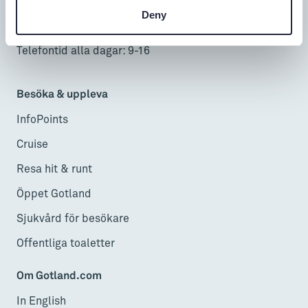
Mån-fre: 9-18
Deny
Lör-sön: 9-17
Telefontid alla dagar: 9-16
Besöka & uppleva
InfoPoints
Cruise
Resa hit & runt
Öppet Gotland
Sjukvård för besökare
Offentliga toaletter
Om Gotland.com
In English