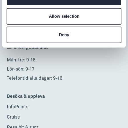
Turistbyrå
Allow selection
Donnerska huset
Donners plats 1, Visby
Deny
0498-20 17 00
info@gotland.se
Mån-fre: 9-18
Lör-sön: 9-17
Telefontid alla dagar: 9-16
Besöka & uppleva
InfoPoints
Cruise
Resa hit & runt