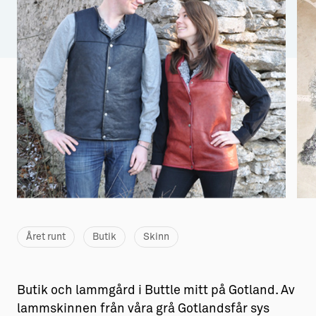
Aktiviteter
→ Gutamål och gotländska
Sustainable Plejs
Allt om bostad
Möten & kongresser
→ Hyra bostad
Hansestaden världsarv
→ Köpa bostad
Gotlands kulturarv
→ Bygga hus
Almedalsveckan
Allt om livet på Ön
Medeltidsveckan
→ Fritidsliv
Visby Centrum
→ Föreningsliv
Året runt
Butik
Skinn
→ Idrottsliv
→ Tonårsliv
Butik och lammgård i Buttle mitt på Gotland. Av
Barn & Familj
lammskinnen från våra grå Gotlandsfår sys