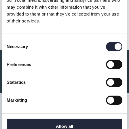
our social media, advertising and analytics partners who
may combine it with other information that you’ve
provided to them or that they’ve collected from your use
of their services.
Dela
Consent
Necessary
Selection
Preferences
Du kanske också är intresserad av:
Statistics
Marketing
Tillgänglighet
Allow all