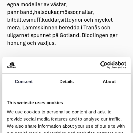
egna modeller av västar,
pannband,halsdukar,mössor,nallar,
bilbältesmuff,kuddar,sittdynor och mycket
mera. Lammskinnen beredda i Tranås och
ullgarnet spunnet på Gotland. Biodlingen ger
honung och vaxljus.
https://www.lammochbi.se
Consent
Details
About
Lamm&Bi
This website uses cookies
Kontakt & öppettider
We use cookies to personalise content and ads, to
provide social media features and to analyse our traffic.
We also share information about your use of our site with
Övrig information