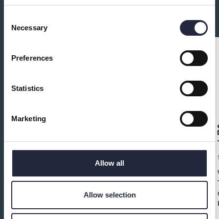
Du kanske också är intresserad av:
Consent
Necessary
Selection
Preferences
Statistics
Marketing
AUGUSTI
20
100% Uggla Sveriges bästa
Magnus Uggla tribut
Allow all
Södra Gotland
•
Musik
•
20 augusti
När ridån går upp och Christoffer Lundin kliver ut på
Allow selection
scen som Sveriges mest energiska Uggla-tolkare, ar
det inte bara en konsert som väntar - det är en
föreställning från första till sista tonen. 100% Uggla