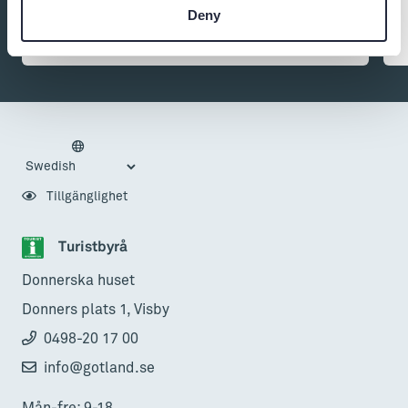
Deny
är en maxad scenproduktion där musik, humor och
publikkontakt vävs samman till en helgjuten
Tillgänglighet
Turistbyrå
Donnerska huset
Donners plats 1, Visby
0498-20 17 00
info@gotland.se
Mån-fre: 9-18