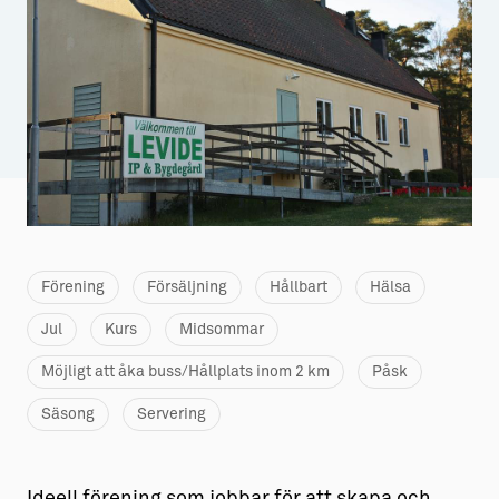
Aktiviteter
→ Gutamål och gotländska
Sustainable Plejs
Allt om bostad
Möten & kongresser
→ Hyra bostad
Hansestaden världsarv
→ Köpa bostad
Gotlands kulturarv
→ Bygga hus
Almedalsveckan
Allt om livet på Ön
Förening
Försäljning
Hållbart
Hälsa
Medeltidsveckan
→ Fritidsliv
Jul
Kurs
Midsommar
Visby Centrum
→ Föreningsliv
Möjligt att åka buss/Hållplats inom 2 km
Påsk
→ Idrottsliv
Säsong
Servering
→ Tonårsliv
Barn & Familj
Ideell förening som jobbar för att skapa och