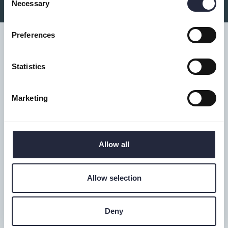
Necessary
Selection
Preferences
Statistics
Tillgänglighet
Marketing
Turistbyrå
Donnerska huset
Donners plats 1, Visby
Allow all
0498-20 17 00
info@gotland.se
Allow selection
Alla dagar: 9-17
Telefontid alla dagar: 9-16
Deny