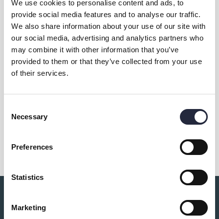
We use cookies to personalise content and ads, to
provide social media features and to analyse our traffic.
We also share information about your use of our site with
our social media, advertising and analytics partners who
may combine it with other information that you’ve
Kontakt & öppettider
provided to them or that they’ve collected from your use
of their services.
Övrig information
Consent
Necessary
Selection
Dela
Preferences
Statistics
Du kanske också är intresserad av:
Marketing