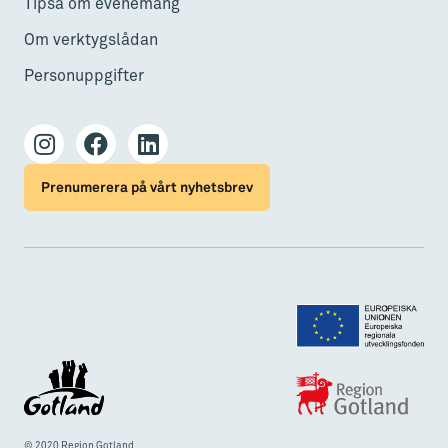
Tipsa om evenemang
Om verktygslådan
Personuppgifter
Prenumerera på vårt nyhetsbrev
© 2020 Region Gotland