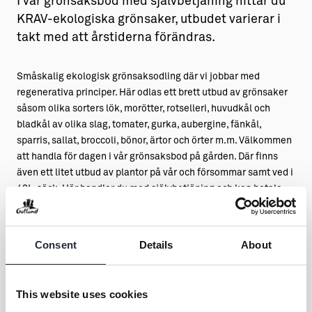
I vår grönsaksbod med självbetjäning hittar du
KRAV-ekologiska grönsaker, utbudet varierar i
takt med att årstiderna förändras.
Småskalig ekologisk grönsaksodling där vi jobbar med
regenerativa principer. Här odlas ett brett utbud av grönsaker
såsom olika sorters lök, morötter, rotselleri, huvudkål och
bladkål av olika slag, tomater, gurka, aubergine, fänkål,
sparris, sallat, broccoli, bönor, ärtor och örter m.m. Välkommen
att handla för dagen i vår grönsaksbod på gården. Där finns
även ett litet utbud av plantor på vår och försommar samt ved i
40L-säck. Här handlar du med självbetjäning och kan betala
med Swish eller kontanter.
Vi erbjuder även säsongsprenumeration på grönsakskassar
(andelsjordbruk) från augusti och fram emot jul.
Consent
Details
About
This website uses cookies