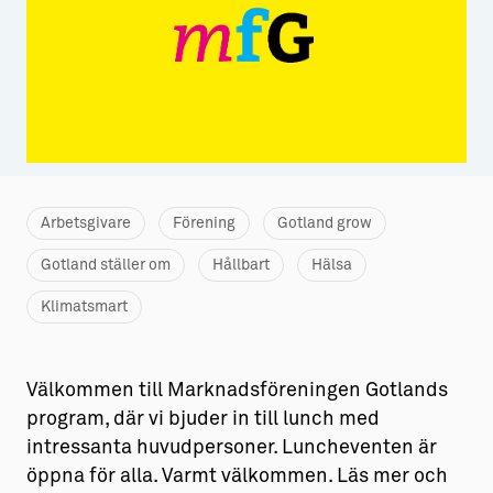
Aktiviteter
→ Gutamål och gotländska
Sustainable Plejs
Allt om bostad
Möten & kongresser
→ Hyra bostad
Hansestaden världsarv
→ Köpa bostad
Gotlands kulturarv
→ Bygga hus
Arbetsgivare
Förening
Gotland grow
Almedalsveckan
Allt om livet på Ön
Gotland ställer om
Hållbart
Hälsa
Medeltidsveckan
→ Fritidsliv
Klimatsmart
Visby Centrum
→ Föreningsliv
→ Idrottsliv
Välkommen till Marknadsföreningen Gotlands
program, där vi bjuder in till lunch med
→ Tonårsliv
intressanta huvudpersoner. Luncheventen är
öppna för alla. Varmt välkommen. Läs mer och
Barn & Familj