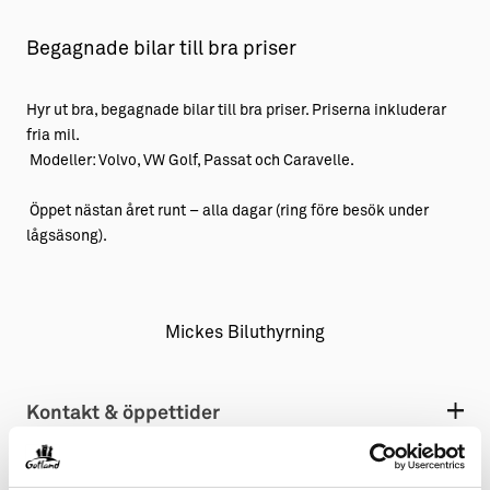
Aktiviteter
→ Gutamål och gotländska
Begagnade bilar till bra priser
Sustainable Plejs
Allt om bostad
Hyr ut bra, begagnade bilar till bra priser. Priserna inkluderar
Möten & kongresser
→ Hyra bostad
fria mil.
Modeller: Volvo, VW Golf, Passat och Caravelle.
Hansestaden världsarv
→ Köpa bostad
Öppet nästan året runt – alla dagar (ring före besök under
Gotlands kulturarv
→ Bygga hus
lågsäsong).
Almedalsveckan
Allt om livet på Ön
Medeltidsveckan
→ Fritidsliv
Mickes Biluthyrning
Visby Centrum
→ Föreningsliv
→ Idrottsliv
Kontakt & öppettider
→ Tonårsliv
Barn & Familj