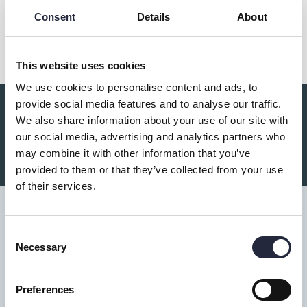
Dela
Consent
Details
About
This website uses cookies
We use cookies to personalise content and ads, to
provide social media features and to analyse our traffic.
Du kanske också är intresserad av:
We also share information about your use of our site with
our social media, advertising and analytics partners who
may combine it with other information that you’ve
provided to them or that they’ve collected from your use
of their services.
Consent
Necessary
Selection
Tillgänglighet
Preferences
Turistbyrå