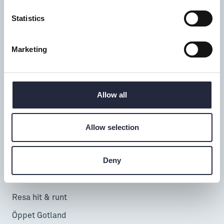
Donnerska huset
Statistics
Donners plats 1, Visby
0498-20 17 00
Marketing
info@gotland.se
Mån-fre: 9-18
Allow all
Lör-sön: 9-17
Telefontid alla dagar: 9-16
Allow selection
Besöka & uppleva
Deny
InfoPoints
Cruise
Resa hit & runt
Öppet Gotland