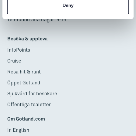
Deny
Alla dagar: 9-17
Telefontid alla dagar: 9-16
Besöka & uppleva
InfoPoints
Cruise
Resa hit & runt
Öppet Gotland
Sjukvård för besökare
Offentliga toaletter
Om Gotland.com
In English