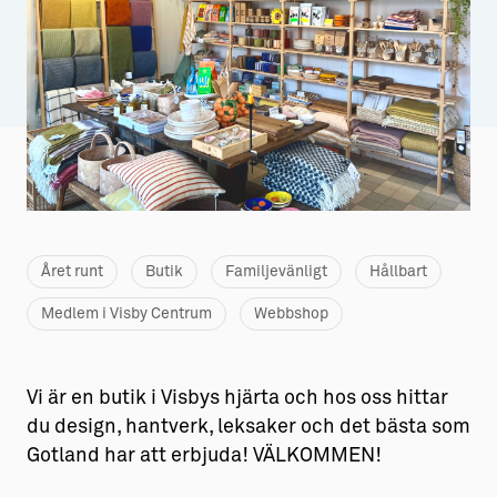
Aktiviteter
→ Gutamål och gotländska
Sustainable Plejs
Allt om bostad
Möten & kongresser
→ Hyra bostad
Hansestaden världsarv
→ Köpa bostad
Gotlands kulturarv
→ Bygga hus
Almedalsveckan
Allt om livet på Ön
Året runt
Butik
Familjevänligt
Hållbart
Medeltidsveckan
→ Fritidsliv
Medlem i Visby Centrum
Webbshop
Visby Centrum
→ Föreningsliv
→ Idrottsliv
Vi är en butik i Visbys hjärta och hos oss hittar
du design, hantverk, leksaker och det bästa som
→ Tonårsliv
Gotland har att erbjuda! VÄLKOMMEN!
Barn & Familj