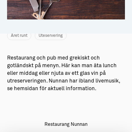
Aktiviteter
→ Gutamål och gotländska
Sustainable Plejs
Allt om bostad
Möten & kongresser
→ Hyra bostad
Året runt
Uteservering
Hansestaden världsarv
→ Köpa bostad
Gotlands kulturarv
→ Bygga hus
Restaurang och pub med grekiskt och
gotländskt på menyn. Här kan man äta lunch
Almedalsveckan
Allt om livet på Ön
eller middag eller njuta av ett glas vin på
Medeltidsveckan
→ Fritidsliv
utreserveringen. Nunnan har ibland livemusik,
se hemsidan för aktuell information.
Visby Centrum
→ Föreningsliv
→ Idrottsliv
→ Tonårsliv
Restaurang Nunnan
Barn & Familj