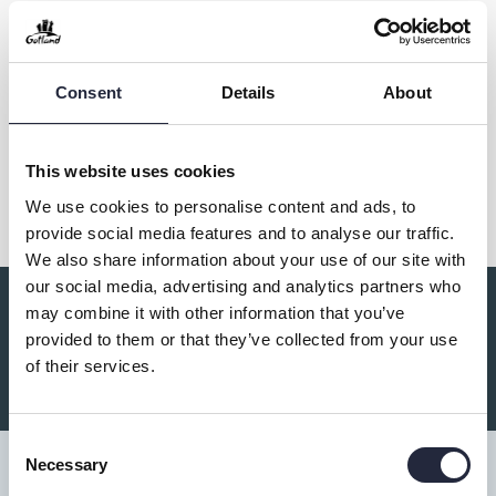
Kontakt & öppettider
Consent
Details
About
Dela
This website uses cookies
We use cookies to personalise content and ads, to
provide social media features and to analyse our traffic.
We also share information about your use of our site with
our social media, advertising and analytics partners who
may combine it with other information that you’ve
Du kanske också är intresserad av:
provided to them or that they’ve collected from your use
of their services.
Consent
Necessary
Selection