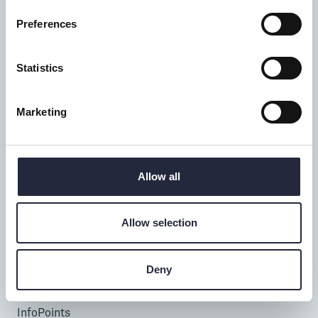
Preferences
Tillgänglighet
Statistics
Turistbyrå
Donnerska huset
Marketing
Donners plats 1, Visby
0498-20 17 00
info@gotland.se
Allow all
Mån-fre: 9-18
Lör-sön: 9-17
Allow selection
Telefontid alla dagar: 9-16
Deny
Besöka & uppleva
InfoPoints