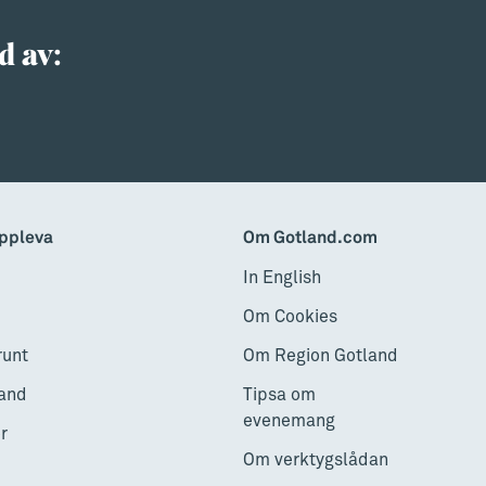
d av:
ppleva
Om Gotland.com
In English
Om Cookies
runt
Om Region Gotland
and
Tipsa om
evenemang
r
Om verktygslådan