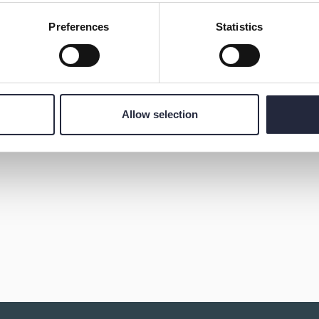
t referensbibliotek med tonvikt på lokalhistoria och
Preferences
Statistics
ingar och kurser med anknytning till arkiv och
agasin och ordnar gärna ett studiebesök. Skolklasser
Allow selection