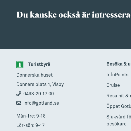
Du kanske också är intressera
Besöka & u
Turistbyrå
InfoPoints
Donnerska huset
Donners plats 1, Visby
Cruise
0498-20 17 00
Resa hit & 
info@gotland.se
Öppet Gotl
Mån-fre: 9-18
Sjukvård fö
besökare
Lör-sön: 9-17