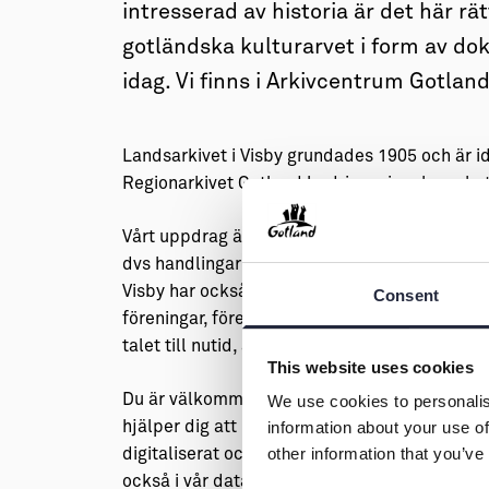
→ Tonårsliv
intresserad av historia är det här rät
gotländska kulturarvet i form av doku
Barn & Familj
idag. Vi finns i Arkivcentrum Gotla
Landsarkivet i Visby grundades 1905 och är i
Regionarkivet Gotland bedriver vi verksamhet
Vårt uppdrag är att bevara och tillhandahålla
dvs handlingar från exempelvis länsstyrelse, 
Visby har också uppdraget att vara enskilt ar
Consent
föreningar, företag och privatpersoner. Vi bev
talet till nutid, allt från professionella fotogr
This website uses cookies
Du är välkommen att beställa fram handlingar 
We use cookies to personalis
hjälper dig att hitta det du är intresserad av
information about your use of
other information that you’ve
digitaliserat och finns tillgängligt via Riksar
också i vår dataläsesal på plats. Här finns oc