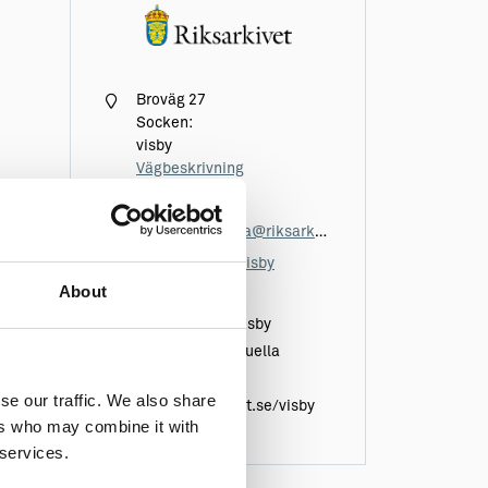
Broväg 27
Socken:
visby
Vägbeskrivning
010-476 70 00
landsarkivet.vila@riksarkivet.se
riksarkivet.se/visby
About
Vänligen besök
Riksarkivets i Visby
hemsida för aktuella
öppettider:
se our traffic. We also share
www.riksarkivet.se/visby
ers who may combine it with
 services.