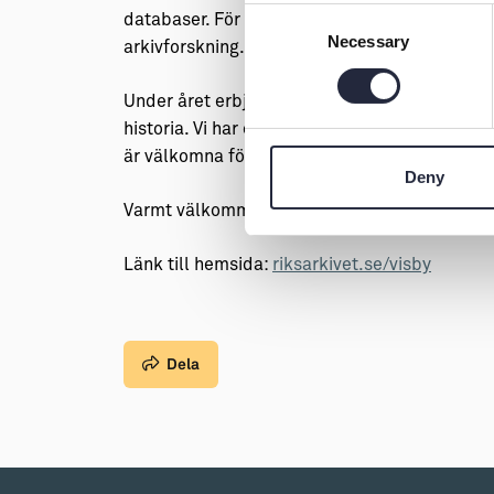
Consent
databaser. För besökarna finns också ett stor
Necessary
Selection
arkivforskning.
Under året erbjuder vi föreläsningar, filmvisn
historia. Vi har också guidade turer i våra m
är välkomna för besök och arkivlektioner.
Deny
Varmt välkommen att upptäcka arkiven!
Länk till hemsida:
riksarkivet.se/visby
Dela