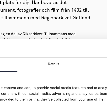
t plats för dig. Här bevaras det
ment, fotografier och film från 1402 till
nd tillsammans med Regionarkivet Gotland.
dag en del av Riksarkivet. Tillsammans med
 i Arkivcentrum Gotland på Broväg i Visby.
 information från statliga myndigheter på Gotland,
domstol, polis och Svenska kyrkan. Riksarkivet i
kiv på ön här finns därför arkiv från många
Details
arar även omkring 11 miljoner fotografier från 1860-
afer, privata samlingar till tidningarnas bildarkiv.
i original som kan läsas i vår läsesal, personalen
e content and ads, to provide social media features and to analy
. Mycket av det mest efterfrågade källmaterialet är
 our site with our social media, advertising and analytics partn
 provided to them or that they’ve collected from your use of their
kivets digitala läsesal, det och mycket annat finns
kså ett stort utbud av andra digitala arkiv och